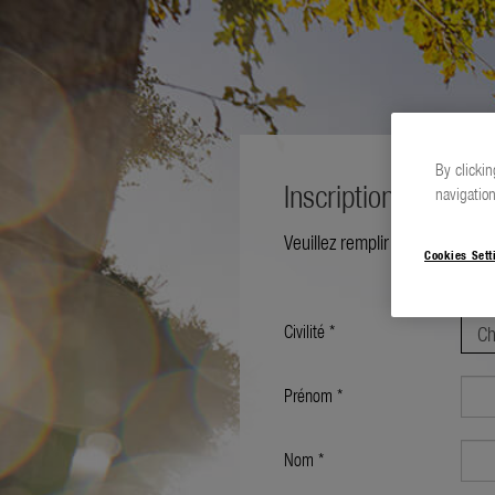
By clickin
Inscription
navigation
Veuillez remplir le formulair
Cookies Sett
Civilité *
Prénom *
Nom *