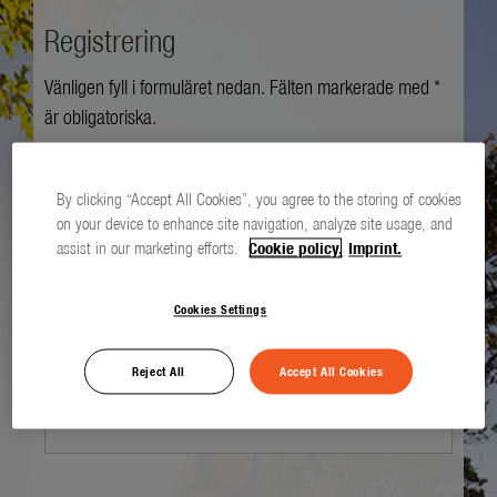
Registrering
Vänligen fyll i formuläret nedan. Fälten markerade med *
är obligatoriska.
Hälsning *
By clicking “Accept All Cookies”, you agree to the storing of cookies
on your device to enhance site navigation, analyze site usage, and
assist in our marketing efforts.
Cookie policy.
Imprint.
Förnamn *
Cookies Settings
Reject All
Accept All Cookies
Efternamn *