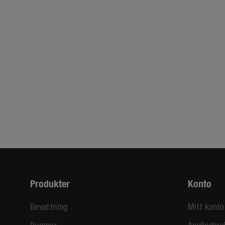
Produkter
Konto
Bevattning
Mitt konto
Pumpar
Användarvi