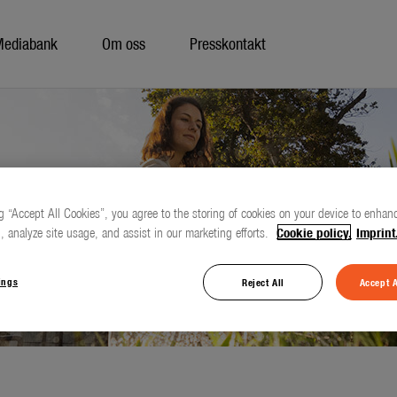
Mediabank
Om oss
Presskontakt
g “Accept All Cookies”, you agree to the storing of cookies on your device to enhanc
, analyze site usage, and assist in our marketing efforts.
Cookie policy.
Imprint
ings
Reject All
Accept A