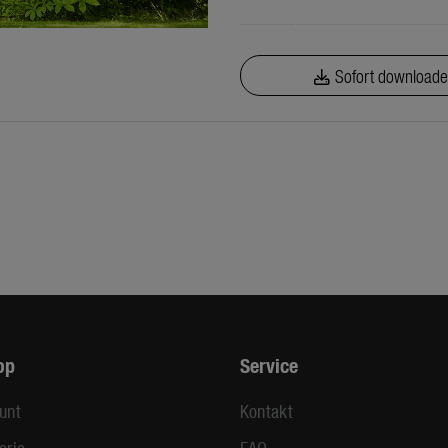
Sofort download
op
Service
unt
Kontakt
orie
FAQ