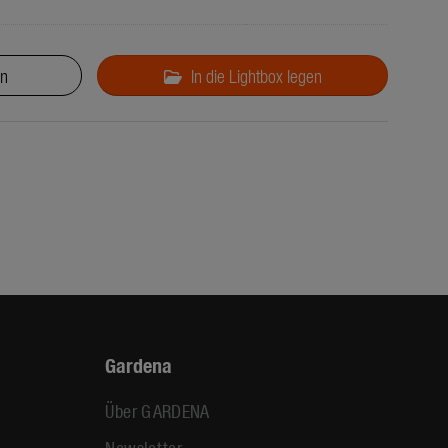
en
In die Lightbox legen
Gardena
Über GARDENA
Newsletter