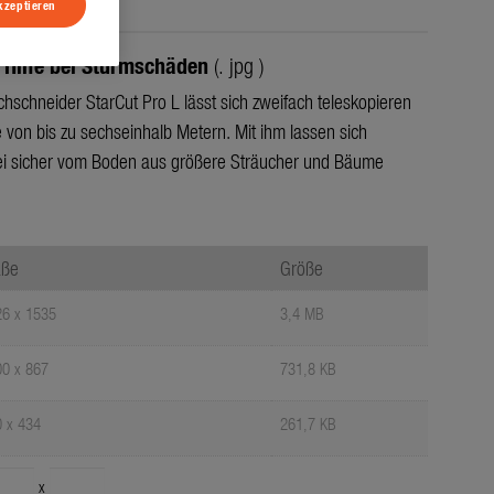
kzeptieren
e Hilfe bei Sturmschäden
(. jpg )
chneider StarCut Pro L lässt sich zweifach teleskopieren
 von bis zu sechseinhalb Metern. Mit ihm lassen sich
ei sicher vom Boden aus größere Sträucher und Bäume
ße
Größe
6 x 1535
3,4 MB
0 x 867
731,8 KB
 x 434
261,7 KB
x