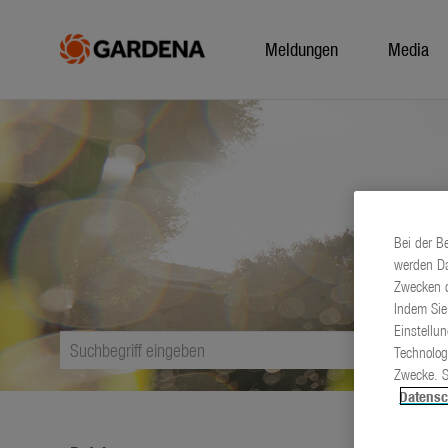
Meldungen
Media
Bei der B
werden Da
Zwecken d
Indem Sie
Einstellu
Technolog
Zwecke. S
Datensc