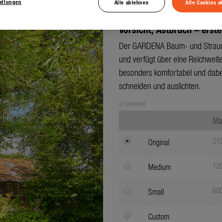
tellungen
Alle ablehnen
Alle Cookies a
Vorsicht, Astbruch – erst
Der GARDENA Baum- und Strauchs
und verfügt über eine Reichweite
besonders komfortabel und dab
schneiden und auslichten.
© GARDENA
Ma
212
Original
120
Medium
600
Small
Custom