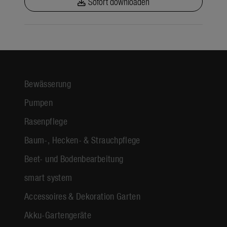
Sofort downloaden
Bewässerung
Pumpen
Rasenpflege
Baum-, Hecken- & Strauchpflege
Beet- und Bodenbearbeitung
smart system
Accessoires & Dekoration Garten
Akku-Gartengeräte