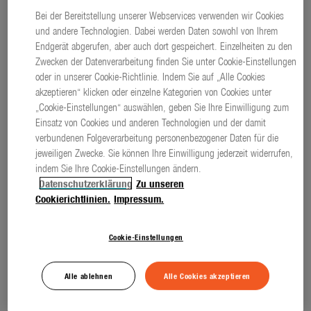
Jahreszeiten
Bei der Bereitstellung unserer Webservices verwenden wir Cookies
Dateien
und andere Technologien. Dabei werden Daten sowohl von Ihrem
Frühling
Endgerät abgerufen, aber auch dort gespeichert. Einzelheiten zu den
Sommer
Zwecken der Datenverarbeitung finden Sie unter Cookie-Einstellungen
oder in unserer Cookie-Richtlinie. Indem Sie auf „Alle Cookies
Herbst
akzeptieren“ klicken oder einzelne Kategorien von Cookies unter
„Cookie-Einstellungen“ auswählen, geben Sie Ihre Einwilligung zum
Winter
Einsatz von Cookies und anderen Technologien und der damit
verbundenen Folgeverarbeitung personenbezogener Daten für die
Unternehmen
jeweiligen Zwecke. Sie können Ihre Einwilligung jederzeit widerrufen,
indem Sie Ihre Cookie-Einstellungen ändern.
Themen
Datenschutzerklärung
Zu unseren
Cookierichtlinien.
Impressum.
Über uns
Über Gardena
Cookie-Einstellungen
Vorsicht, Astbruch – erste Hilfe bei
Sturmschäden
(. jpg )
Pressekontakt
Alle ablehnen
Alle Cookies akzeptieren
Der GARDENA Baum- und Strauchschneider StarCut
Pro L lässt sich zweifach teleskopieren und verfügt