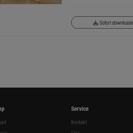
Sofort download
op
Service
unt
Kontakt
orie
FAQ