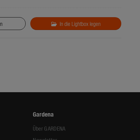
en
In die Lightbox legen
Gardena
Über GARDENA
Newsletter