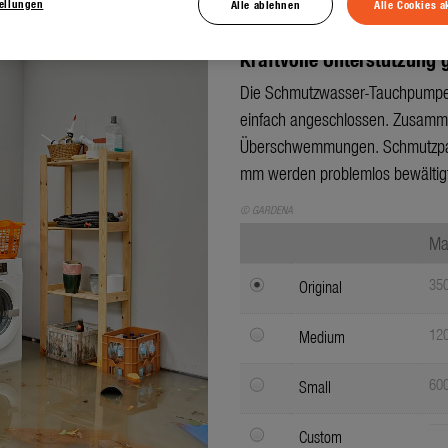
tellungen
Alle ablehnen
Alle Cookies a
Kraftvolle Unterstützung 
Die Schmutzwasser-Tauchpumpe
einfach angeschlossen. Zusammen m
Überschwemmungen. Schmutzpart
mm werden problemlos bewältigt
© GARDENA
Ma
350
Original
120
Medium
600
Small
Custom