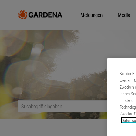
Meldungen
Media
Bei der B
werden Da
Zwecken d
Indem Sie
Einstellu
Technolog
Zwecke. S
Datensc