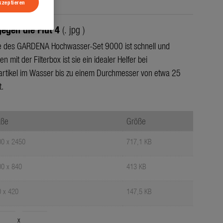
kzeptieren
gegen die Flut 4
(. jpg )
 des GARDENA Hochwasser-Set 9000 ist schnell und
it der Filterbox ist sie ein idealer Helfer bei
ikel im Wasser bis zu einem Durchmesser von etwa 25
.
ße
Größe
0 x 2450
717,1 KB
0 x 840
413 KB
 x 420
147,5 KB
x