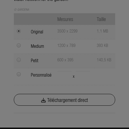
© GARDENA
Mesures
Taille
3500 x 2299
1,1 MB
Original
1200 x 789
393 KB
Medium
600 x 395
140,5 KB
Petit
Personnalisé
x
Téléchargement direct