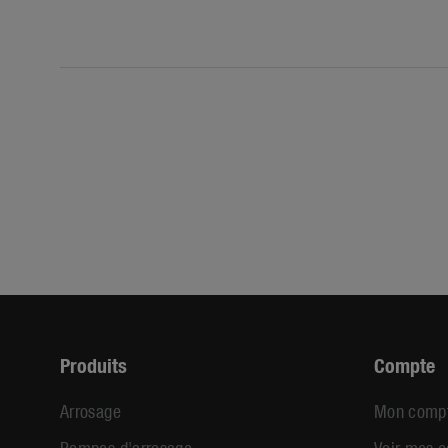
Produits
Compte
Arrosage
Mon comp
Pompes d'arrosage
Voir mes