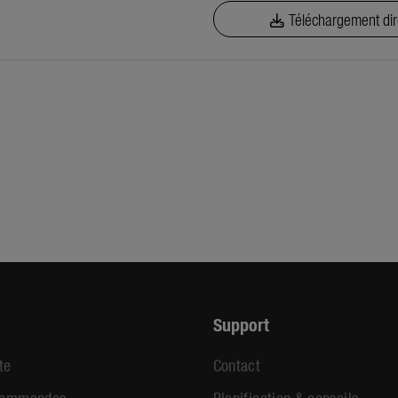
Téléchargement dir
Support
te
Contact
 commandes
Planification & conseils