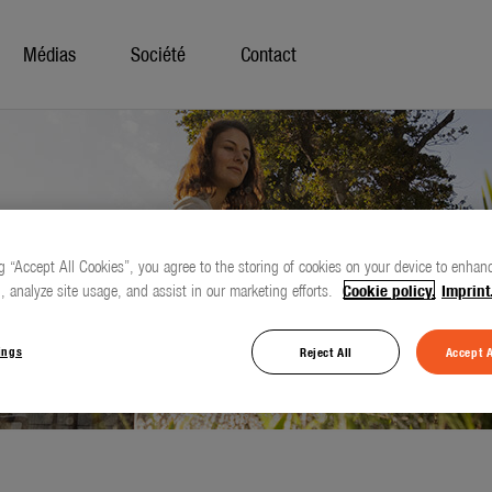
Médias
Société
Contact
g “Accept All Cookies”, you agree to the storing of cookies on your device to enhanc
, analyze site usage, and assist in our marketing efforts.
Cookie policy.
Imprint
ings
Reject All
Accept A