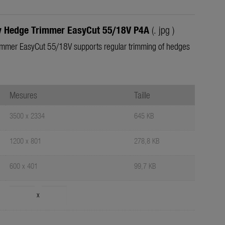
y Hedge Trimmer EasyCut 55/18V P4A
(. jpg )
mmer EasyCut 55/18V supports regular trimming of hedges
Mesures
Taille
3500 x 2334
645 KB
1200 x 801
278,8 KB
600 x 401
99,7 KB
x