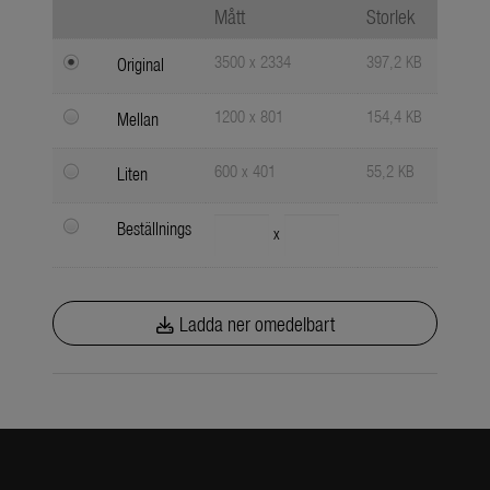
Mått
Storlek
3500 x 2334
397,2 KB
Original
1200 x 801
154,4 KB
Mellan
600 x 401
55,2 KB
Liten
Beställnings
x
Ladda ner omedelbart