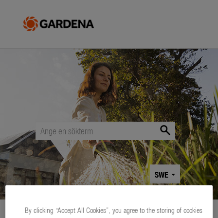
menu
Pressmeddelanden
Nyheter
Produkter
Säsong
search
Företag
Mediabank
SWE
Produkter
Bevattning
By clicking “Accept All Cookies”, you agree to the storing of cookies