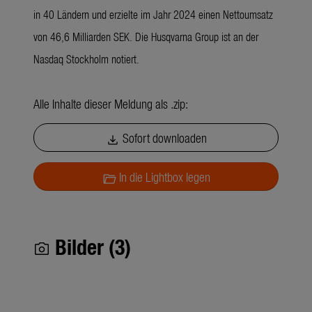
in 40 Ländern und erzielte im Jahr 2024 einen Nettoumsatz
von 46,6 Milliarden SEK. Die Husqvarna Group ist an der
Nasdaq Stockholm notiert.
Alle Inhalte dieser Meldung als .zip:
Sofort downloaden
download
In die Lightbox legen
folder_open
Bilder (3)
photo_camera