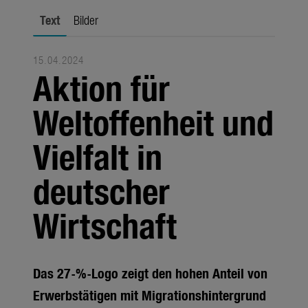
Jahreszeiten
Text
Bilder
Unternehmen
15.04.2024
Themen
Aktion für
Über uns
Weltoffenheit und
Über Gardena
Vielfalt in
Pressekontakt
deutscher
Wirtschaft
Das 27-%-Logo zeigt den hohen Anteil von
Erwerbstätigen mit Migrationshintergrund