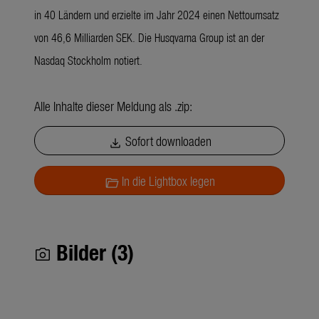
in 40 Ländern und erzielte im Jahr 2024 einen Nettoumsatz
von 46,6 Milliarden SEK. Die Husqvarna Group ist an der
Nasdaq Stockholm notiert.
Alle Inhalte dieser Meldung als .zip:
Sofort downloaden
download
In die Lightbox legen
folder_open
Bilder (3)
photo_camera