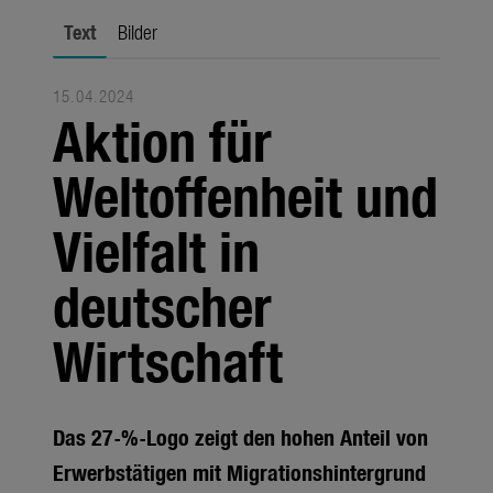
Jahreszeiten
Text
Bilder
Unternehmen
15.04.2024
Themen
Aktion für
Über uns
Weltoffenheit und
Über Gardena
Vielfalt in
Pressekontakt
deutscher
Wirtschaft
Das 27-%-Logo zeigt den hohen Anteil von
Erwerbstätigen mit Migrationshintergrund