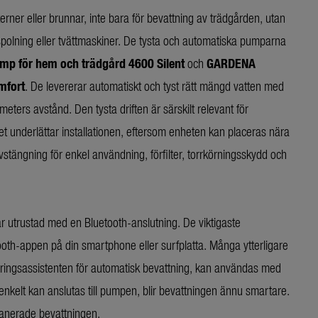
erner eller brunnar, inte bara för bevattning av trädgården, utan
ttspolning eller tvättmaskiner. De tysta och automatiska pumparna
p för hem och trädgård 4600 Silent
och
GARDENA
mfort
. De levererar automatiskt och tyst rätt mängd vatten med
eters avstånd. Den tysta driften är särskilt relevant för
et underlättar installationen, eftersom enheten kan placeras nära
tängning för enkel användning, förfilter, torrkörningsskydd och
 utrustad med en Bluetooth-anslutning. De viktigaste
oth-appen på din smartphone eller surfplatta. Många ytterligare
aneringsassistenten för automatisk bevattning, kan användas med
enkelt kan anslutas till pumpen, blir bevattningen ännu smartare.
planerade bevattningen.