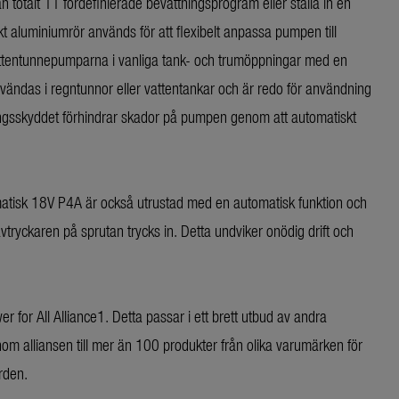
totalt 11 fördefinierade bevattningsprogram eller ställa in en
kt aluminiumrör används för att flexibelt anpassa pumpen till
attentunnepumparna i vanliga tank- och trumöppningar med en
nvändas i regntunnor eller vattentankar och är redo för användning
rningsskyddet förhindrar skador på pumpen genom att automatiskt
isk 18V P4A är också utrustad med en automatisk funktion och
avtryckaren på sprutan trycks in. Detta undviker onödig drift och
 for All Alliance1. Detta passar i ett brett utbud av andra
 alliansen till mer än 100 produkter från olika varumärken för
rden.