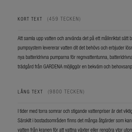
(459 TECKEN)
KORT TEXT
Att samla upp vatten och använda det på ett målinriktat sätt 
pumpsystem levererar vatten dit det behövs och erbjuder lösn
nya batteridrivna pumparna för regnvattentunna, batteridr
trädgård från GARDENA möjliggör en bekväm och behovsanpa
(9800 TECKEN)
LÅNG TEXT
I tider med torra somrar och stigande vattenpriser är det vikti
Särskilt i bostadsområden finns det många åtgärder som ka
vatten från kranen för att vattna växter eller rengöra ytor uto