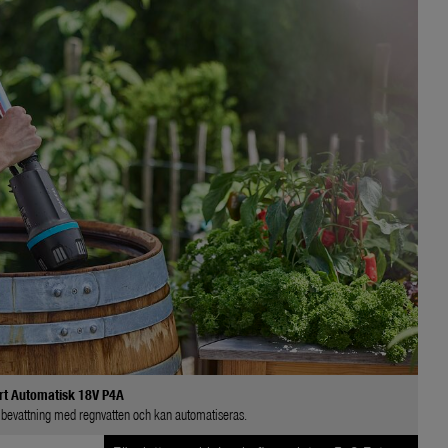
rt Automatisk 18V P4A
 bevattning med regnvatten och kan automatiseras.