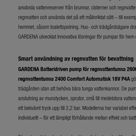
använda vattenreserver från brunnar, cisterner och regnvatten
regnvatten och använda det på ett målinriktat sätt – till exemp
hemmet, såsom toalettspolning. Hus- och trädgårdsägare dr
GARDENA utvecklat innovativa lösningar för pumpar för hem 
Smart användning av regnvatten för bevattning
GARDENA Batteridriven pump för regnvattentunna 260
regnvattentunna 2400 Comfort Automatisk 18V P4A
gö
trädgården utan att behöva bära tunga vattenkannor. De pumpar 
anslutning av munstycken, sprutor, små till medelstora vatten
ett bekvämt tryck upp till 2,2 bar. Modellerna har variabel effe
individuellt – för ett lämpligt förhållande mellan effekt och bat