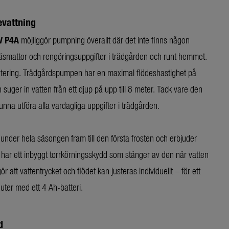
evattning
V P4A
möjliggör pumpning överallt där det inte finns någon
gräsmattor och rengöringsuppgifter i trädgården och runt hemmet.
hantering. Trädgårdspumpen har en maximal flödeshastighet på
 suger in vatten från ett djup på upp till 8 meter. Tack vare den
kunna utföra alla vardagliga uppgifter i trädgården.
nder hela säsongen fram till den första frosten och erbjuder
en har ett inbyggt torrkörningsskydd som stänger av den när vatten
 att vattentrycket och flödet kan justeras individuellt – för ett
nuter med ett 4 Ah-batteri.
d