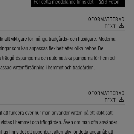
För detta meddelande finns det:
9 Foton
OFORMATTERAD
download
TEXT
blir allt viktigare för många trädgårds- och husägare. Moderna
ingar som kan anpassas flexibelt efter olika behov. De
ivna trädgårdspumparna och automatiska pumparna för hem och
ssad vattenförsörjning i hemmet och trädgården.
OFORMATTERAD
download
TEXT
gt att fundera över hur man använder vatten på ett klokt sätt.
n vidtas i hemmet och trädgården. Även om man ofta använder
mhus finns det ett uppenbart alternativ för detta ändamål: att