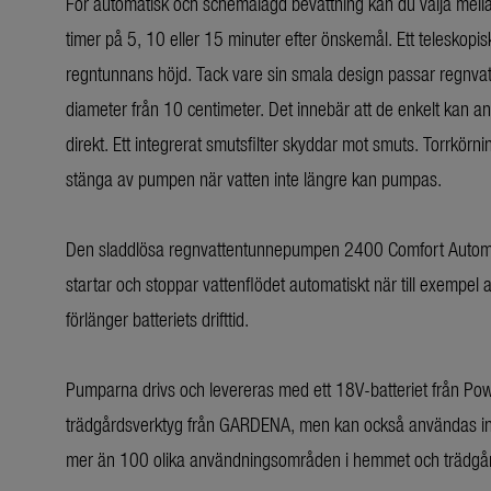
För automatisk och schemalagd bevattning kan du välja mellan 
timer på 5, 10 eller 15 minuter efter önskemål. Ett teleskopis
regntunnans höjd. Tack vare sin smala design passar regnv
diameter från 10 centimeter. Det innebär att de enkelt kan a
direkt. Ett integrerat smutsfilter skyddar mot smuts. Torrkö
stänga av pumpen när vatten inte längre kan pumpas.
Den sladdlösa regnvattentunnepumpen 2400 Comfort Automat
startar och stoppar vattenflödet automatiskt när till exempel 
förlänger batteriets drifttid.
Pumparna drivs och levereras med ett 18V-batteriet från Power
trädgårdsverktyg från GARDENA, men kan också användas inom
mer än 100 olika användningsområden i hemmet och trädgå