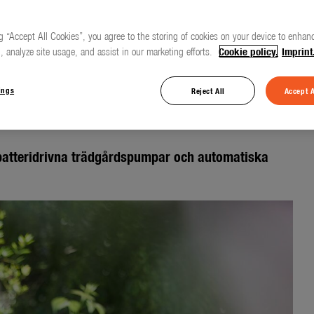
g “Accept All Cookies”, you agree to the storing of cookies on your device to enhanc
, analyze site usage, and assist in our marketing efforts.
Cookie policy.
Imprint
t smart sätt –
 hem och trädgård
ings
Reject All
Accept A
 batteridrivna trädgårdspumpar och automatiska