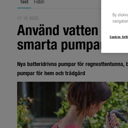
Text
Foton
By clickin
17.10.2025
navigation
Använd vatten på et
smarta pumpar för
Cookies Sett
Nya batteridrivna pumpar för regnvattentunna,
pumpar för hem och trädgård