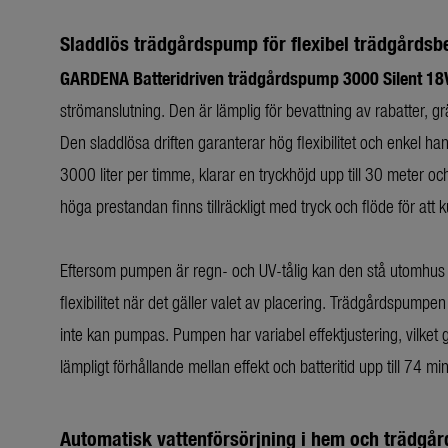
Sladdlös trädgårdspump för flexibel trädgårdsb
GARDENA Batteridriven trädgårdspump 3000 Silent 18
strömanslutning. Den är lämplig för bevattning av rabatter, 
Den sladdlösa driften garanterar hög flexibilitet och enkel 
3000 liter per timme, klarar en tryckhöjd upp till 30 meter och
höga prestandan finns tillräckligt med tryck och flöde för att 
Eftersom pumpen är regn- och UV-tålig kan den stå utomhus u
flexibilitet när det gäller valet av placering. Trädgårdspump
inte kan pumpas. Pumpen har variabel effektjustering, vilket gör
lämpligt förhållande mellan effekt och batteritid upp till 74 mi
Automatisk vattenförsörjning i hem och trädgår