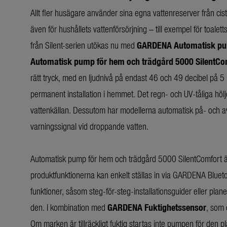
Allt fler husägare använder sina egna vattenreserver från cist
även för hushållets vattenförsörjning – till exempel för toale
från Silent-serien utökas nu med
GARDENA Automatisk pum
Automatisk pump för hem och trädgård 5000 SilentCo
rätt tryck, med en ljudnivå på endast 46 och 49 decibel på 5 m
permanent installation i hemmet. Det regn- och UV-tåliga hölj
vattenkällan. Dessutom har modellerna automatisk på- och avs
varningssignal vid droppande vatten.
Automatisk pump för hem och trädgård 5000 SilentComfort är
produktfunktionerna kan enkelt ställas in via GARDENA Blueto
funktioner, såsom steg-för-steg-installationsguider eller pl
den. I kombination med
GARDENA Fuktighetssensor
, som 
Om marken är tillräckligt fuktig startas inte pumpen för den 