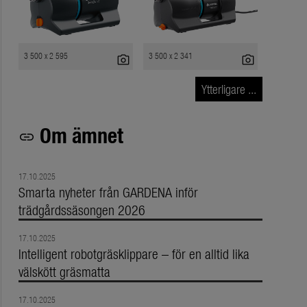
3 500 x 2 595
3 500 x 2 341
photo_camera
photo_camera
Ytterligare ...
Om ämnet
link
17.10.2025
Smarta nyheter från GARDENA inför
trädgårdssäsongen 2026
17.10.2025
Intelligent robotgräsklippare – för en alltid lika
välskött gräsmatta
17.10.2025