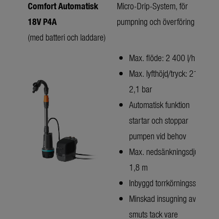
Comfort Automatisk
Micro-Drip-System, för
18V P4A
pumpning och överföring
(med batteri och laddare)
Max. flöde: 2 400 l/h
Max. lyfthöjd/tryck: 21 m/
2,1 bar
Automatisk funktion
startar och stoppar
pumpen vid behov
Max. nedsänkningsdjup:
1,8 m
Inbyggd torrkörningsskydd
Minskad insugning av
smuts tack vare