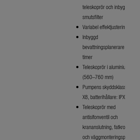
teleskoprör och inbyggt
smutsfilter
Variabel effektjustering
Inbyggd
bevattningsplanerare och
timer
Teleskoprör i aluminium
(560–760 mm)
Pumpens skyddsklass: IP
X8, batterihållare: IPX4
Teleskoprör med
antisifonventil och
krananslutning, fatkrok
och väggmonteringsplatta