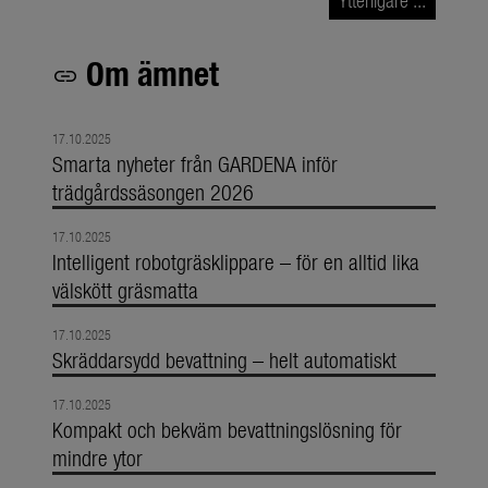
Om ämnet
link
17.10.2025
Smarta nyheter från GARDENA inför
trädgårdssäsongen 2026
17.10.2025
Intelligent robotgräsklippare – för en alltid lika
välskött gräsmatta
17.10.2025
Skräddarsydd bevattning – helt automatiskt
17.10.2025
Kompakt och bekväm bevattningslösning för
mindre ytor