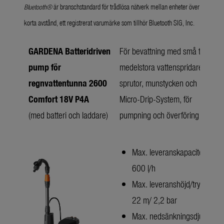
Bluetooth®
är branschstandard för trådlösa nätverk mellan enheter över
korta avstånd, ett registrerat varumärke som tillhör Bluetooth SIG, Inc.
GARDENA Batteridriven
För bevattning med små till
pump för
medelstora vattenspridare,
regnvattentunna 2600
sprutor, munstycken och
Comfort 18V P4A
Micro-Drip-System, för
(med batteri och laddare)
pumpning och överföring
Max. leveranskapacitet: 2
600 l/h
Max. leveranshöjd/tryck:
22 m/ 2,2 bar
Max. nedsänkningsdjup: