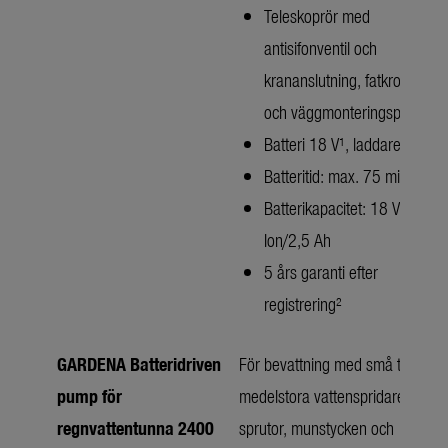
Teleskoprör med
antisifonventil och
krananslutning, fatkrok
och väggmonteringsplatta
Batteri 18 V¹, laddare
Batteritid: max. 75 min.
Batterikapacitet: 18 V Li-
Ion/2,5 Ah
5 års garanti efter
registrering²
GARDENA Batteridriven
För bevattning med små till
pump för
medelstora vattenspridare,
regnvattentunna 2400
sprutor, munstycken och