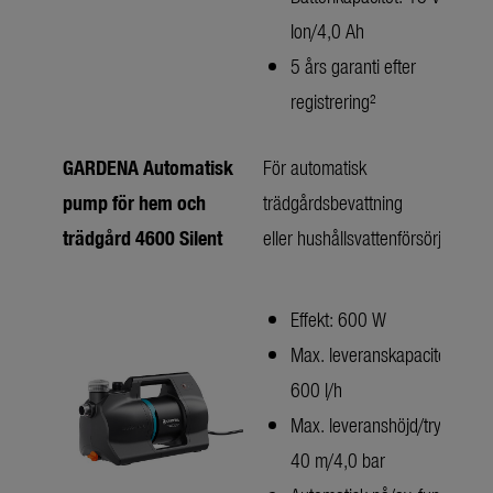
Ion/4,0 Ah
5 års garanti efter
registrering²
GARDENA Automatisk
För automatisk
pump för hem och
trädgårdsbevattning
trädgård 4600 Silent
eller hushållsvattenförsörjning
Effekt: 600 W
Max. leveranskapacitet: 4
600 l/h
Max. leveranshöjd/tryck:
40 m/4,0 bar