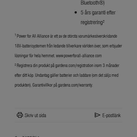
Bluetooth®)
5 års garanti efter
registrering²
1
Power for All Alliance är ett av de största varumärkesöverskridande
18V-batterisystemen från ledande tillverkare världen över, som erbjuder
lösningar för hela hemmet.
www.powerforall-alliance.com
² Registrera din produkt på gardena.com/registration inom 3 månader
efter ditt köp. Undantag gäller batterier och laddare (om det säljs med
produkten). Garantivillkor på gardena.com/warranty.
print
send
Skriv ut sida
E-postlänk