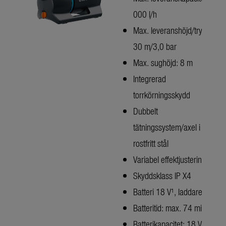
000 l/h
Max. leveranshöjd/tryck:
30 m/3,0 bar
Max. sughöjd: 8 m
Integrerad
torrkörningsskydd
Dubbelt
tätningssystem/axel i
rostfritt stål
Variabel effektjustering
Skyddsklass IP X4
Batteri 18 V¹, laddare
Batteritid: max. 74 min.
Batterikapacitet: 18 V Li-