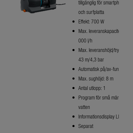
tillgänglig för smartphone
och surfplatta
Effekt: 700 W
Max. leveranskapacitet: 5
000 l/h
Max. leveranshöjd/tryck:
43 m/4,3 bar
Automatisk på/av-funktion
Max. sughöjd: 8 m
Antal utlopp: 1
Program för små mängder
vatten
Informationsdisplay LED
Separat