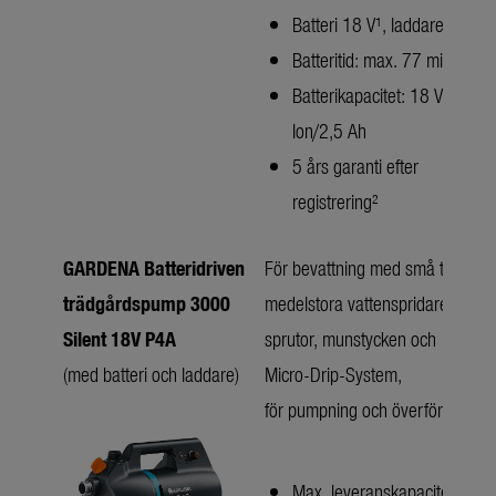
Batteri 18 V¹, laddare
Batteritid: max. 77 min.
Batterikapacitet: 18 V Li-
Ion/2,5 Ah
5 års garanti efter
registrering²
GARDENA Batteridriven
För bevattning med små till
trädgårdspump 3000
medelstora vattenspridare,
Silent 18V P4A
sprutor, munstycken och
(med batteri och laddare)
Micro-Drip-System,
för pumpning och överföring
Max. leveranskapacitet: 3