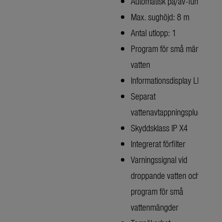
Automatisk på/av-funktion
Max. sughöjd: 8 m
Antal utlopp: 1
Program för små mängder
vatten
Informationsdisplay LED
Separat
vattenavtappningsplugg
Skyddsklass IP X4
Integrerat förfilter
Varningssignal vid
droppande vatten och
program för små
vattenmängder