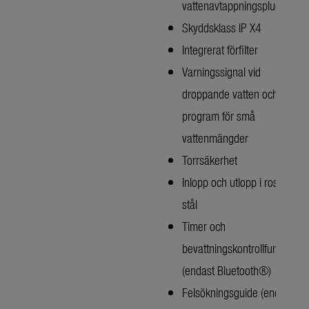
vattenavtappningsplugg
Skyddsklass IP X4
Integrerat förfilter
Varningssignal vid
droppande vatten och
program för små
vattenmängder
Torrsäkerhet
Inlopp och utlopp i rostfritt
stål
Timer och
bevattningskontrollfunktion
(endast Bluetooth®)
Felsökningsguide (endast