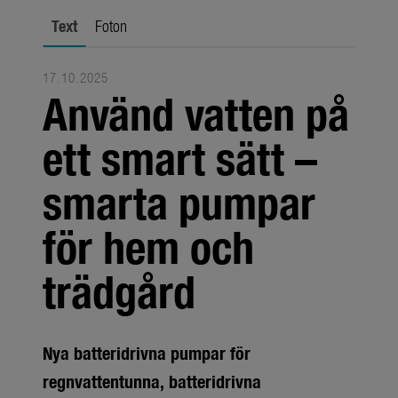
Om oss
Text
Foton
Om GARDENA
Presskontakt
17.10.2025
Använd vatten på
ett smart sätt –
smarta pumpar
för hem och
trädgård
Nya batteridrivna pumpar för
regnvattentunna, batteridrivna