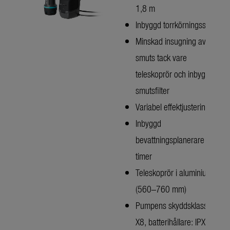
1,8 m
Inbyggd torrkörningsskydd
Minskad insugning av
smuts tack vare
teleskoprör och inbyggt
smutsfilter
Variabel effektjustering
Inbyggd
bevattningsplanerare och
timer
Teleskoprör i aluminium
(560–760 mm)
Pumpens skyddsklass: IP
X8, batterihållare: IPX4