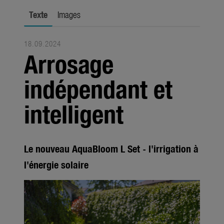
Saisons
Texte
Images
Médias
18.09.2024
Produits
Arrosage
Saisons
indépendant et
Société
intelligent
À propos de GARDENA
Contact
Le nouveau AquaBloom L Set - l'irrigation à
l'énergie solaire