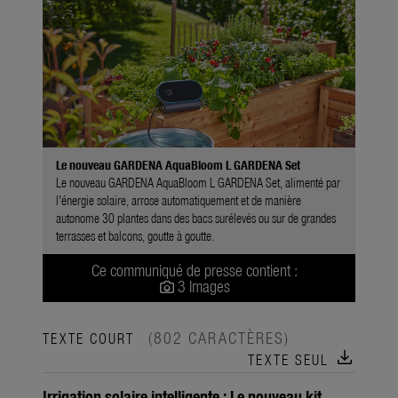
Le nouveau GARDENA AquaBloom L GARDENA Set
Le nouveau GARDENA AquaBloom L GARDENA Set, alimenté par
l'énergie solaire, arrose automatiquement et de manière
autonome 30 plantes dans des bacs surélevés ou sur de grandes
terrasses et balcons, goutte à goutte.
Ce communiqué de presse contient :
3 Images
(802 CARACTÈRES)
TEXTE COURT
download
TEXTE SEUL
Irrigation solaire intelligente : Le nouveau kit