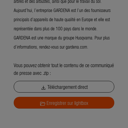
arbres et des arbustes, ainsi que pour le travail du sol.
Aujourd’hui, l’entreprise GARDENA est l’un des fournisseurs
principals d’appareils de haute qualité en Europe et elle est
représentée dans plus de 100 pays dans le monde.
GARDENA est une marque du groupe Husqvarna. Pour plus
d’informations, rendez-vous sur gardena.com.
Vous pouvez obtenir tout le contenu de ce communiqué
de presse avec .zip :
Téléchargement direct
download
Enregistrer sur lightbox
folder_open