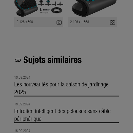
photo_camera
photo_camera
2 126 x 896
2 126 x 1 868
Sujets similaires
link
18.09.2024
Les nouveautés pour la saison de jardinage
2025
18.09.2024
Entretien intelligent des pelouses sans câble
périphérique
18.09.2024