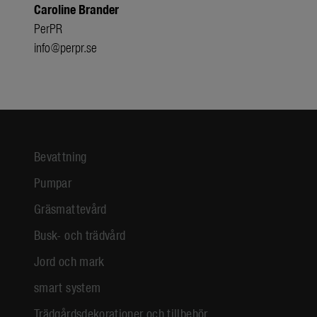
Caroline Brander
PerPR
info@perpr.se
Bevattning
Pumpar
Gräsmattevård
Busk- och trädvård
Jord och mark
smart system
Trädgårdsdekorationer och tillbehör