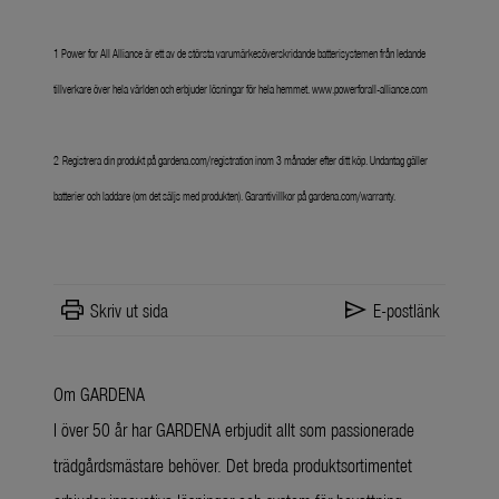
1 Power for All Alliance är ett av de största varumärkesöverskridande batterisystemen från ledande
tillverkare över hela världen och erbjuder lösningar för hela hemmet.
www.powerforall-alliance.com
2
Registrera din produkt på
gardena.com/registration
inom 3 månader efter ditt köp. Undantag gäller
batterier och laddare (om det säljs med produkten). Garantivillkor på
gardena.com/warranty
.
print
send
Skriv ut sida
E-postlänk
Om GARDENA
I över 50 år har GARDENA erbjudit allt som passionerade
trädgårdsmästare behöver. Det breda produktsortimentet