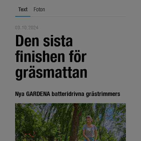
Om oss
Text
Foton
Om GARDENA
Presskontakt
03.10.2024
Den sista
finishen för
gräsmattan
Nya GARDENA batteridrivna grästrimmers