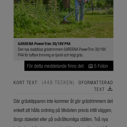
GARDENA PowerTrim 30/18V P4A
Den nya sladdlösa grästrimmern GARDENA PowerTrim 30/18V
P4A för tuffare trimning av tjockt och högt gräs.
För detta meddelande finns det:
5 Foton
(449 TECKEN)
KORT TEXT
OFORMATTERAD
download
TEXT
Där gräsklipparen inte kommer åt gör grästrimmern det
enkelt att hålla ordning på tillväxten precis intill väggen,
längs staketet eller på svåråtkomliga ställen. Två nya