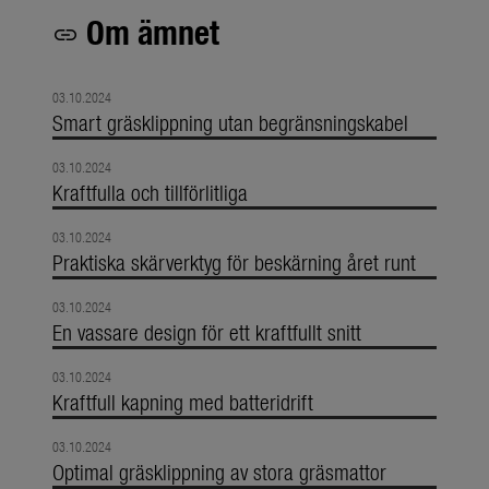
Om ämnet
link
03.10.2024
Smart gräsklippning utan begränsningskabel
03.10.2024
Kraftfulla och tillförlitliga
03.10.2024
Praktiska skärverktyg för beskärning året runt
03.10.2024
En vassare design för ett kraftfullt snitt
03.10.2024
Kraftfull kapning med batteridrift
03.10.2024
Optimal gräsklippning av stora gräsmattor