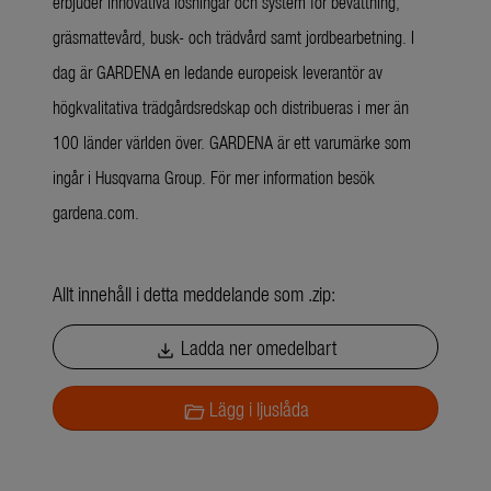
erbjuder innovativa lösningar och system för bevattning,
gräsmattevård, busk- och trädvård samt jordbearbetning. I
dag är GARDENA en ledande europeisk leverantör av
högkvalitativa trädgårdsredskap och distribueras i mer än
100 länder världen över. GARDENA är ett varumärke som
ingår i Husqvarna Group. För mer information besök
gardena.com.
Allt innehåll i detta meddelande som .zip:
Ladda ner omedelbart
download
Lägg i ljuslåda
folder_open