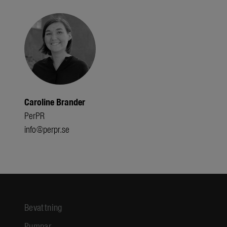
Caroline Brander
PerPR
info@perpr.se
Bevattning
Pumpar