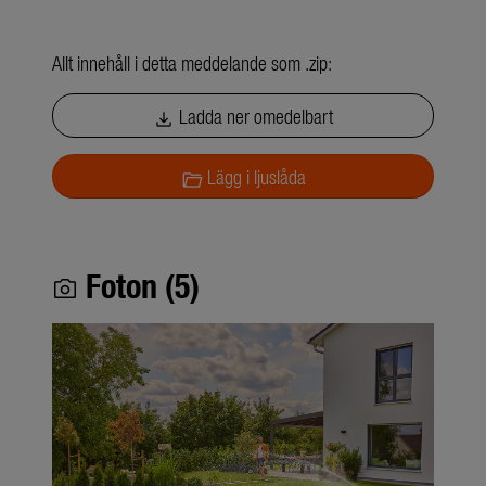
Allt innehåll i detta meddelande som .zip:
Ladda ner omedelbart
download
Lägg i ljuslåda
folder_open
Foton (5)
photo_camera