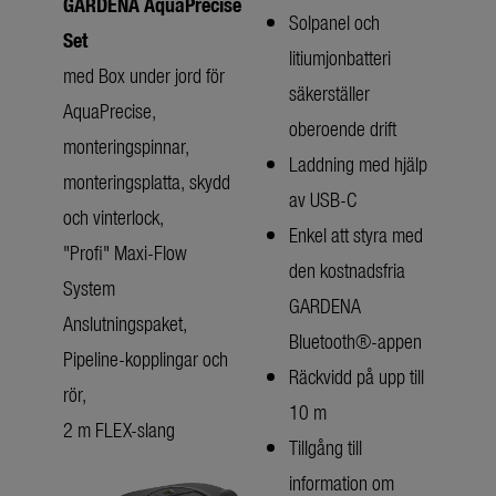
GARDENA AquaPrecise
Solpanel och
Set
litiumjonbatteri
med Box under jord för
säkerställer
AquaPrecise,
oberoende drift
monteringspinnar,
Laddning med hjälp
monteringsplatta, skydd
av USB-C
och vinterlock,
Enkel att styra med
"Profi" Maxi-Flow
den kostnadsfria
System
GARDENA
Anslutningspaket,
Bluetooth®-appen
Pipeline-kopplingar och
Räckvidd på upp till
rör,
10 m
2 m FLEX-slang
Tillgång till
information om