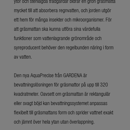
ytor och stenlagda trädgårdar bidrar en grön gräsmatta
mycket till att absorbera regnvatten, och jorden utgör
ett hem för många insekter och mikroorganismer. För
att gräsmattan ska kunna utföra sina värdefulla
funktioner som vattenlagrande grönområde och
syreproducent behöver den regelbunden näring i form
av vatten.
Den nya AquaPrecise från GARDENA är
bevattningslösningen för gräsmattor på upp till 320
kvadratmeter. Oavsett om gräsmattan är rektangulär
eller svagt böjd kan bevattningssystemet anpassas
flexibelt till gräsmattans form och sprider vattnet exakt
och jämnt över hela ytan utan överlappning.