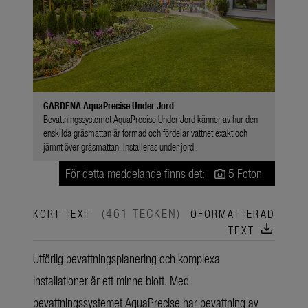
GARDENA AquaPrecise Under Jord
Bevattningssystemet AquaPrecise Under Jord känner av hur den
enskilda gräsmattan är formad och fördelar vattnet exakt och
jämnt över gräsmattan. Installeras under jord.
För detta meddelande finns det:
5 Foton
(461 TECKEN)
KORT TEXT
OFORMATTERAD
download
TEXT
Utförlig bevattningsplanering och komplexa
installationer är ett minne blott. Med
bevattningssystemet AquaPrecise har bevattning av