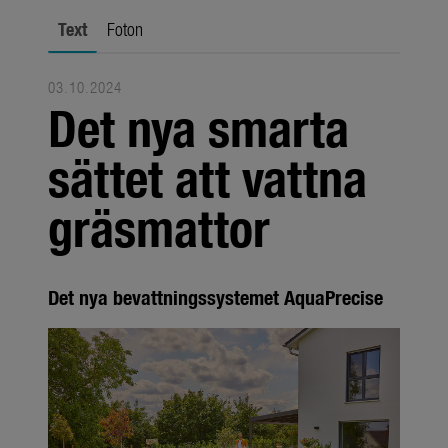
Om oss
Text
Foton
Om GARDENA
Presskontakt
03.10.2024
Det nya smarta
sättet att vattna
gräsmattor
Det nya bevattningssystemet AquaPrecise