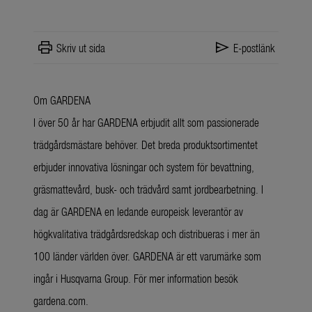
print
send
Skriv ut sida
E-postlänk
Om GARDENA
I över 50 år har GARDENA erbjudit allt som passionerade
trädgårdsmästare behöver. Det breda produktsortimentet
erbjuder innovativa lösningar och system för bevattning,
gräsmattevård, busk- och trädvård samt jordbearbetning. I
dag är GARDENA en ledande europeisk leverantör av
högkvalitativa trädgårdsredskap och distribueras i mer än
100 länder världen över. GARDENA är ett varumärke som
ingår i Husqvarna Group. För mer information besök
gardena.com.