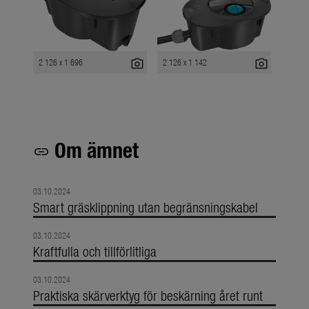
photo_camera
photo_camera
2 126 x 1 696
2 126 x 1 142
Om ämnet
link
03.10.2024
Smart gräsklippning utan begränsningskabel
03.10.2024
Kraftfulla och tillförlitliga
03.10.2024
Praktiska skärverktyg för beskärning året runt