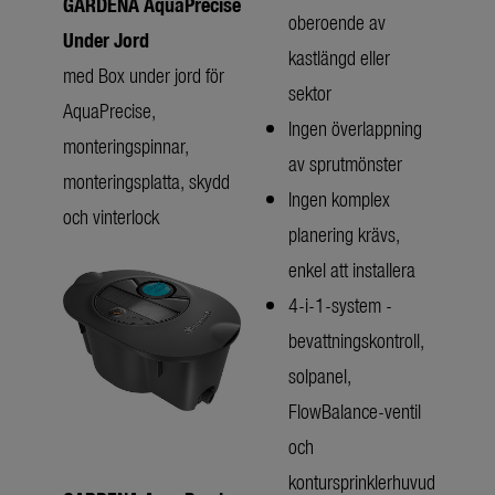
GARDENA AquaPrecise
oberoende av
Under Jord
kastlängd eller
med Box under jord för
sektor
AquaPrecise,
Ingen överlappning
monteringspinnar,
av sprutmönster
monteringsplatta, skydd
Ingen komplex
och vinterlock
planering krävs,
enkel att installera
4-i-1-system -
bevattningskontroll,
solpanel,
FlowBalance-ventil
och
kontursprinklerhuvud