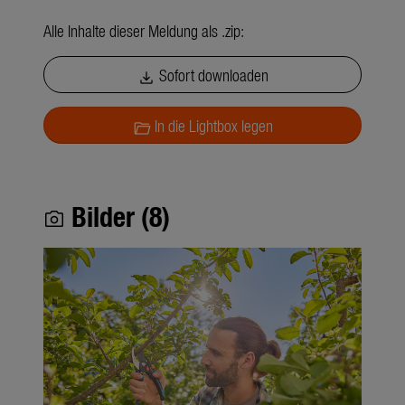
Alle Inhalte dieser Meldung als .zip:
Sofort downloaden
download
In die Lightbox legen
folder_open
Bilder (8)
photo_camera