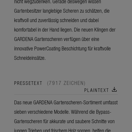
nicht wegzudenken. Gerade deswegen wissen
Gartenbesitzer langlebige Scheren zu schätzen, die
kraftvoll und zuverlässig schneiden und dabei
komfortabel in der Hand liegen. Die neuen Klingen der
GARDENA Gartenscheren verfügen über eine
innovative PowerCoating Beschichtung für kraftvolle
Schneideinsätze.
(7917 ZEICHEN)
PRESSETEXT
download
PLAINTEXT
Das neue GARDENA Gartenscheren-Sortiment umfasst
sieben verschiedene Modelle. Während die Bypass-
Gartenscheren für akkurate und saubere Schnitte von
jungen Trieben und frischem Holz sorgen, helfen die