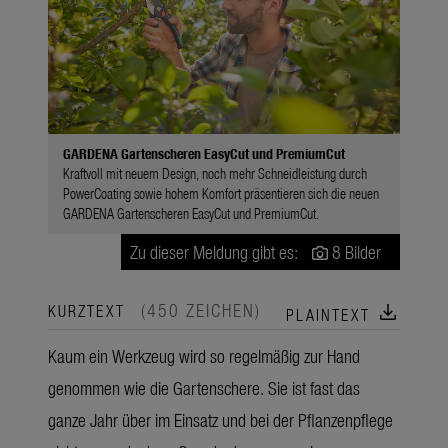
GARDENA Gartenscheren EasyCut und PremiumCut
Kraftvoll mit neuem Design, noch mehr Schneidleistung durch
PowerCoating sowie hohem Komfort präsentieren sich die neuen
GARDENA Gartenscheren EasyCut und PremiumCut.
Zu dieser Meldung gibt es:
8 Bilder
(450 ZEICHEN)
download
KURZTEXT
PLAINTEXT
Kaum ein Werkzeug wird so regelmäßig zur Hand
genommen wie die Gartenschere. Sie ist fast das
ganze Jahr über im Einsatz und bei der Pflanzenpflege