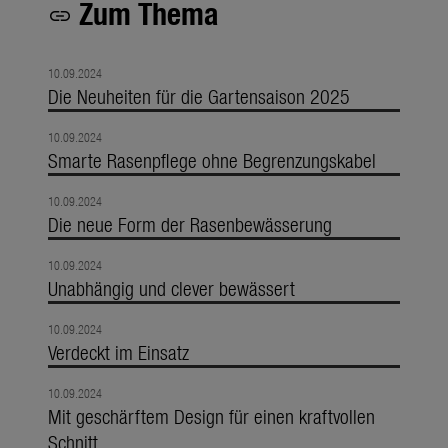
Zum Thema
link
10.09.2024
Die Neuheiten für die Gartensaison 2025
10.09.2024
Smarte Rasenpflege ohne Begrenzungskabel
10.09.2024
Die neue Form der Rasenbewässerung
10.09.2024
Unabhängig und clever bewässert
10.09.2024
Verdeckt im Einsatz
10.09.2024
Mit geschärftem Design für einen kraftvollen
Schnitt