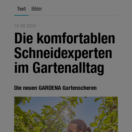
Fachhandel
Text
Bilder
Unternehmen
10.09.2024
Media
Die komfortablen
Produkte
Schneidexperten
Jahreszeiten
im Gartenalltag
Unternehmen
Themen
Die neuen GARDENA Gartenscheren
Über uns
Über Gardena
Pressekontakt