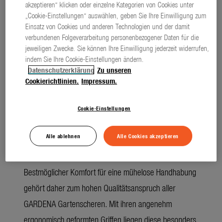
akzeptieren“ klicken oder einzelne Kategorien von Cookies unter
vermindert somit die Reibung, wenn die Klingen durch
„Cookie-Einstellungen“ auswählen, geben Sie Ihre Einwilligung zum
Einsatz von Cookies und anderen Technologien und der damit
die Zweige gleiten. Die neuartige Beschichtung schützt
verbundenen Folgeverarbeitung personenbezogener Daten für die
die Klingen zudem vor Korrosion und Harz. Auch
jeweiligen Zwecke. Sie können Ihre Einwilligung jederzeit widerrufen,
indem Sie Ihre Cookie-Einstellungen ändern.
Pflanzenrückstände können leichter entfernt werden.
Datenschutzerklärung
Zu unseren
Cookierichtlinien.
Impressum.
Keine halben Sachen auch im Hinblick auf
Komfort
Cookie-Einstellungen
Alle ablehnen
Alle Cookies akzeptieren
Eine Gartenschere sollte nicht nur akkurat schneiden,
sondern auch optimal in der Hand liegen.
Bestmöglicher Komfort für eine mühelose Handhabung
gehört daher zum hohen Qualitätsanspruch aller
GARDENA Gartenscheren. Mit ihren angenehm
ergonomisch geformten Griffen liegen diese besonders