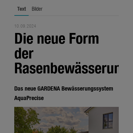
Jahreszeiten
Text
Bilder
Unternehmen
10.09.2024
Themen
Die neue Form
Über uns
der
Über Gardena
Rasenbewässerung
Pressekontakt
Das neue GARDENA Bewässerungssystem
AquaPrecise