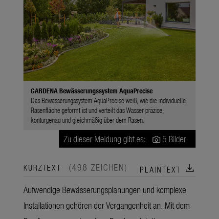
GARDENA Bewässerungssystem AquaPrecise
Das Bewässerungssystem AquaPrecise weiß, wie die individuelle
Rasenfläche geformt ist und verteilt das Wasser präzise,
konturgenau und gleichmäßig über dem Rasen.
Zu dieser Meldung gibt es:
5 Bilder
(498 ZEICHEN)
download
KURZTEXT
PLAINTEXT
Aufwendige Bewässerungsplanungen und komplexe
Installationen gehören der Vergangenheit an. Mit dem