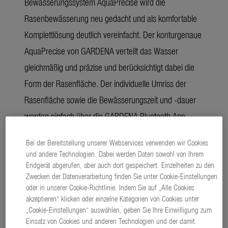
Bewässerungssystem AquaPrecise wird die
Rasenbewässerung neu gedacht und als komfortable
Komplettlösung deutlich vereinfacht. Der konturgenaue
AquaPrecise von GARDENA verteilt das Wasser
gleichmäßig und präzise und berücksichtigt dabei die
Form der Rasenfläche. Der individuelle Umriss der
Rasenfläche sowie die Bewässerungszeit und -dauer
werden einfach über die GARDENA Bluetooth App
programmiert.
Bei der Bereitstellung unserer Webservices verwenden wir Cookies
und andere Technologien. Dabei werden Daten sowohl von Ihrem
Endgerät abgerufen, aber auch dort gespeichert. Einzelheiten zu den
(4473 ZEICHEN)
PRESSETEXT
Zwecken der Datenverarbeitung finden Sie unter Cookie-Einstellungen
download
oder in unserer Cookie-Richtlinie. Indem Sie auf „Alle Cookies
PLAINTEXT
akzeptieren“ klicken oder einzelne Kategorien von Cookies unter
Rasenflächen sind nicht nur Augenweide, Spielplatz
„Cookie-Einstellungen“ auswählen, geben Sie Ihre Einwilligung zum
Einsatz von Cookies und anderen Technologien und der damit
oder Ruheort. Im Gegensatz zu versiegelten Flächen