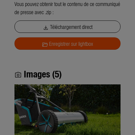
Vous pouvez obtenir tout le contenu de ce communiqué
de presse avec .zip :
Téléchargement direct
download
Enregistrer sur lightbox
folder_open
Images (5)
photo_camera