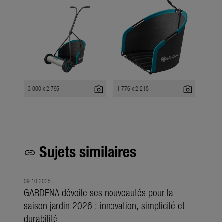
photo_camera
photo_camera
3 000 x 2 795
1 776 x 2 218
Sujets similaires
link
09.10.2025
GARDENA dévoile ses nouveautés pour la
saison jardin 2026 : innovation, simplicité et
durabilité