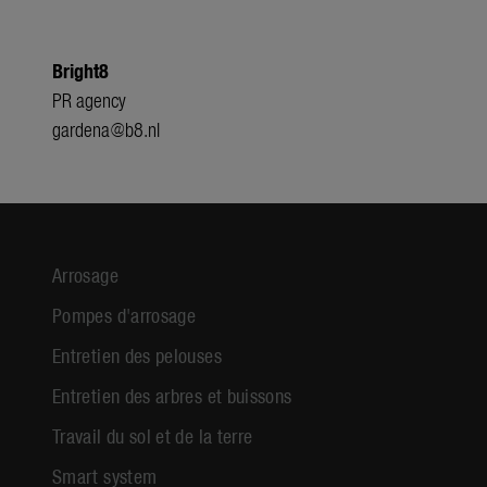
Bright8
PR agency
gardena@b8.nl
Arrosage
Pompes d'arrosage
Entretien des pelouses
Entretien des arbres et buissons
Travail du sol et de la terre
Smart system