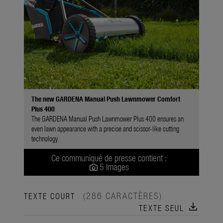
The new GARDENA Manual Push Lawnmower Comfort
Plus 400
The GARDENA Manual Push Lawnmower Plus 400 ensures an
even lawn appearance with a precise and scissor-like cutting
technology.
Ce communiqué de presse contient :
5 Images
(286 CARACTÈRES)
TEXTE COURT
download
TEXTE SEUL