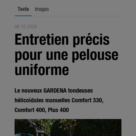
Saisons
Texte
Images
Médias
09.10.2025
Produits
Entretien précis
Saisons
pour une pelouse
Société
uniforme
À propos de GARDENA
Contact
Le nouveux GARDENA tondeuses
hélicoïdales manuelles Comfort 330,
Comfort 400, Plus 400