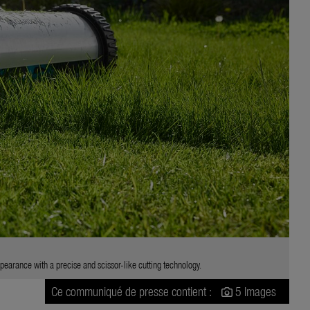
ance with a precise and scissor-like cutting technology.
Ce communiqué de presse contient :
5 Images