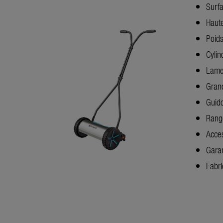
Surfa
Haut
Poids
Cylin
Lame 
Grand
Guid
Rang
Acce
Garan
Fabr