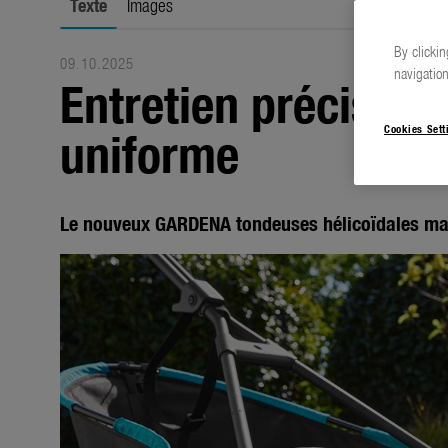
Texte
Images
By clickin
09.10.2025
navigation
Entretien précis po
uniforme
Cookies Sett
Le nouveux GARDENA tondeuses hélicoïdales man