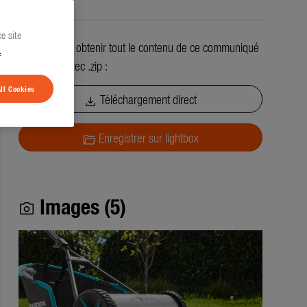
e site
Vous pouvez obtenir tout le contenu de ce communiqué
.
de presse avec .zip :
ll Cookies
Téléchargement direct
download
Enregistrer sur lightbox
folder_open
Images (5)
photo_camera