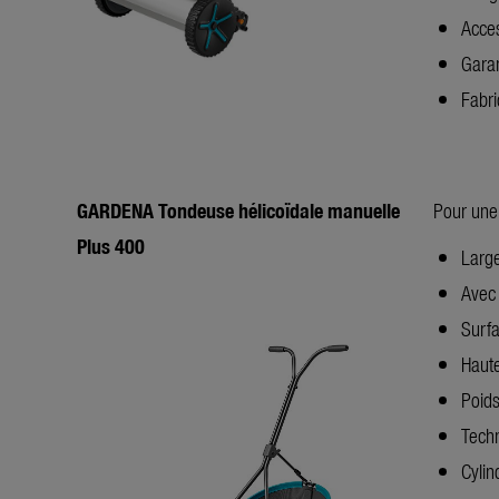
Acce
Garan
Fabr
GARDENA Tondeuse hélicoïdale manuelle
Pour une
Plus 400
Large
Avec
Surfa
Haut
Poids
Techn
Cylin