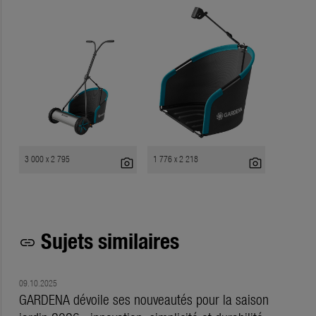
3 000 x 2 795
1 776 x 2 218
photo_camera
photo_camera
Sujets similaires
link
09.10.2025
GARDENA dévoile ses nouveautés pour la saison