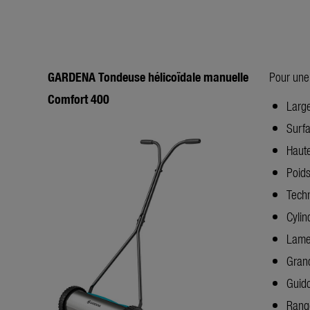
GARDENA Tondeuse hélicoïdale manuelle
Pour une
Comfort 400
Large
Surfa
Haut
Poids
Techn
Cylin
Lame 
Grand
Guid
Rang