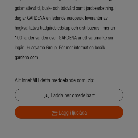
gräsmattevård, busk- och trädvård samt jordbearbetning. I
dag är GARDENA en ledande europeisk leverantör av
högkvalitativa trädgårdsredskap och distribueras i mer än
100 länder världen över. GARDENA är ett varumärke som
ingår i Husqvarna Group. För mer information besök
gardena.com.
Allt innehåll i detta meddelande som .zip:
Ladda ner omedelbart
download
Lägg i ljuslåda
folder_open