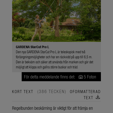
GARDENA StarCut Pro L
Den nya GARDENA StarCut Pro L är teleskopisk med två
förlängningsmöjligheter och har en räckvidd på upp till 6,5 m.
Den är bekväm och säker att använda från marken och gör det
möjligt att klippa och gallra större buskar och träd.
För detta meddelande finns det:
5 Foton
(386 TECKEN)
KORT TEXT
OFORMATTERAD
download
TEXT
Regelbunden beskärning är viktigt för att främja en