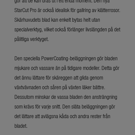
gör att de kan dras ut i ett enda moment. Den nya
StarCut Pro är också idealisk för gallring av klätterrosor.
Skärhuvudets blad kan enkelt bytas helt utan
specialverktyg, vilket också förlänger livslängden på det
pålitliga verktyget.
Den speciella PowerCoating-beläggningen gör bladen
mjukare och vassare än på tidigare modeller. Detta gör
det ännu lättare för skäreggen att glida genom
växtvävnaden och såren på växten läker bättre.
Dessutom minskar de vassa bladen den ansträngning
som krävs för varje snitt. Den släta beläggningen gör
det lättare att avlägsna kåda och andra rester från
bladet.