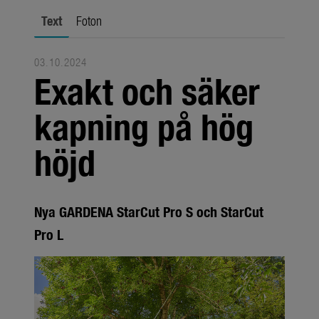
Om oss
Text
Foton
Om GARDENA
Presskontakt
03.10.2024
Exakt och säker
kapning på hög
höjd
Nya GARDENA StarCut Pro S och StarCut
Pro L