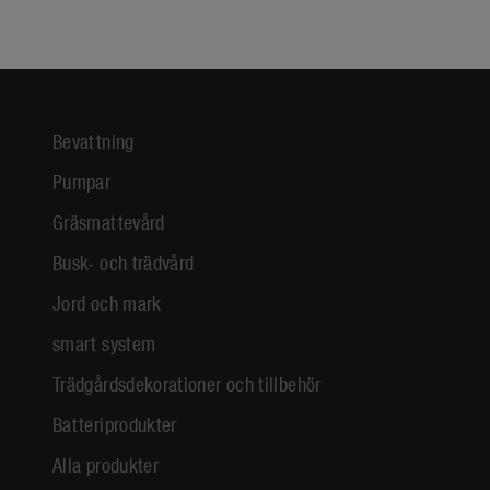
Bevattning
Pumpar
Gräsmattevård
Busk- och trädvård
Jord och mark
smart system
Trädgårdsdekorationer och tillbehör
Batteriprodukter
Alla produkter