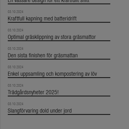
03.10.2024
Kraftfull kapning med batteridrift
03.10.2024
Optimal gräsklippning av stora gräsmattor
03.10.2024
Den sista finishen för gräsmattan
03.10.2024
Enkel uppsamling och kompostering av löv
03.10.2024
Trädgårdsnyheter 2025!
03.10.2024
Slangförvaring dold under jord