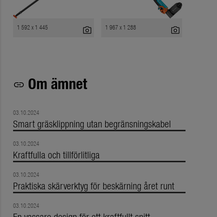
1 592 x 1 445
1 967 x 1 288
photo_camera
photo_camera
Om ämnet
link
03.10.2024
Smart gräsklippning utan begränsningskabel
03.10.2024
Kraftfulla och tillförlitliga
03.10.2024
Praktiska skärverktyg för beskärning året runt
03.10.2024
En vassare design för ett kraftfullt snitt