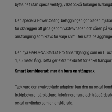
bytas helt utan specialverktyg, vilket också förlänger livslängd
Den speciella PowerCoating-beläggningen gör bladen mjukare 
för skäreggen att glida genom växtvävnaden och såren på vä
ansträngning som krävs för varje snitt. Den släta beläggninge
Den nya GARDENA StarCut Pro finns tillgänglig som en L- och 
1,75 meter lång. Detta ger extra flexibilitet för enkel transpo
Smart kombinerad: mer än bara en stångsax
Tack vare den nyutvecklade adaptern kan den nu också komb
fruktplockare, bärplockare, takrännerensare och trädgårdsså
också användas som en enskild såg.