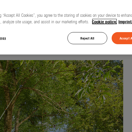
g “Accept All Cookies”, you agree to the storing of cookies on your device to enhanc
, analyze site usage, and assist in our marketing efforts.
Cookie policy.
Imprint
pning på hög höjd
ings
Reject All
Accept A