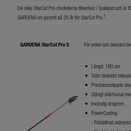
De olika StarCut Pro-modellerna tillverkas i Tyskland och är
1
GARDENA en garanti på 25 år för StarCut Pro.
GARDENA StarCut Pro S
För enkel och bekväm bes
Längd: 160 cm
Total räckvidd inklus
Precisionsslipade blad
Stängt skärhuvud med 
Invändig dragrem
PowerCoating
- Förbättrad skärpre