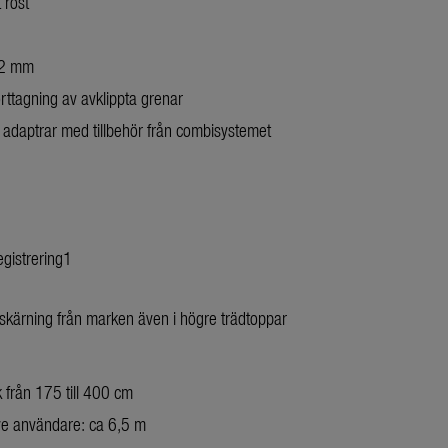
 rost
32 mm
orttagning av avklippta grenar
daptrar med tillbehör från combisystemet
egistrering1
kärning från marken även i högre trädtoppar
 från 175 till 400 cm
ive användare: ca 6,5 m