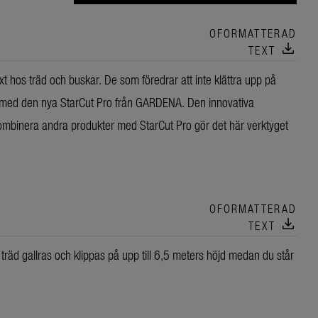
OFORMATTERAD
download
TEXT
äxt hos träd och buskar. De som föredrar att inte klättra upp på
a med den nya StarCut Pro från GARDENA. Den innovativa
mbinera andra produkter med StarCut Pro gör det här verktyget
OFORMATTERAD
download
TEXT
räd gallras och klippas på upp till 6,5 meters höjd medan du står