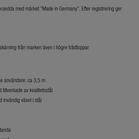
 försedda med märket ”Made in Germany”. Efter registrering ger
.
kärning från marken även i högre trädtoppar
ive användare: ca 3,5 m
 tillverkade av kvalitetsstål
invändig växel i stål
standa