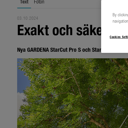
Text
Foton
By clickin
03.10.2024
navigation
Exakt och säker ka
Cookies Sett
Nya GARDENA StarCut Pro S och StarCut Pro L