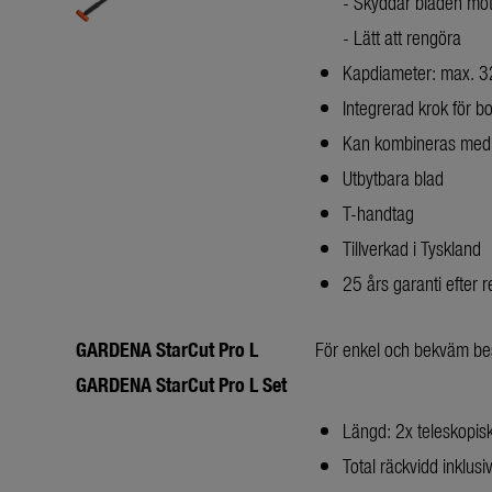
- Skyddar bladen mot
- Lätt att rengöra
Kapdiameter: max. 
Integrerad krok för b
Kan kombineras med a
Utbytbara blad
T-handtag
Tillverkad i Tyskland
25 års garanti efter r
GARDENA StarCut Pro L
För enkel och bekväm bes
GARDENA StarCut Pro L
Set
Längd: 2x teleskopisk
Total räckvidd inklus