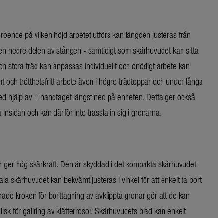
Beroende på vilken höjd arbetet utförs kan längden justeras från
en nedre delen av stången - samtidigt som skärhuvudet kan sitta
ch stora träd kan anpassas individuellt och onödigt arbete kan
 och trötthetsfritt arbete även i högre trädtoppar och under långa
d hjälp av T-handtaget längst ned på enheten. Detta ger också
nsidan och kan därför inte trassla in sig i grenarna.
ch ger hög skärkraft. Den är skyddad i det kompakta skärhuvudet
ala skärhuvudet kan bekvämt justeras i vinkel för att enkelt ta bort
rade kroken för borttagning av avklippta grenar gör att de kan
isk för gallring av klätterrosor. Skärhuvudets blad kan enkelt