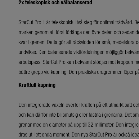
2x teleskopisk och välbalanserad
StarCut Pro L är teleskopisk i två steg för optimal trädvård. 
marken genom att först förlänga den övre delen och sedan d
kvar i grenen. Detta gör att räckvidden för små, medelstora o
undvikas. Den balanserade viktfördelningen möjliggör bekvämt
arbetspass. StarCut Pro kan bekvämt stödjas mot kroppen me
bättre grepp vid kapning. Den praktiska dragremmen löper på i
Kraftfull kapning
Den integrerade växeln överför kraften på ett utmärkt sätt o
och kan därför inte bli smutsig eller fastna i grenarna. Det sm
grenar med en diameter på upp till 32 millimeter. Den integre
dras ut i ett enda moment. Den nya StarCut Pro är också ideal