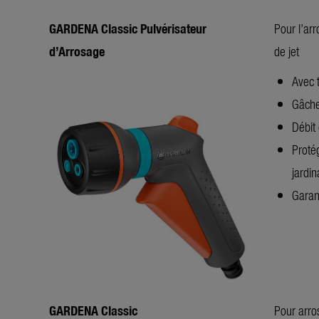
GARDENA Classic Pulvérisateur
Pour l’arr
d’Arrosage
de jet
Avec t
Gâche
Débit 
Proté
jardi
Garan
GARDENA Classic
Pour arros