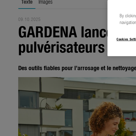
Texte
Images
By clickin
09.10.2025
navigation
GARDENA lance la 
pulvérisateurs clas
Cookies Sett
Des outils fiables pour l’arrosage et le nettoyag