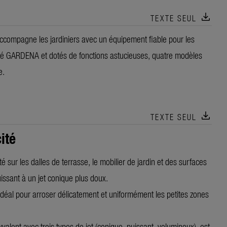
download
TEXTE SEUL
compagne les jardiniers avec un équipement fiable pour les
lité GARDENA et dotés de fonctions astucieuses, quatre modèles
e.
download
TEXTE SEUL
ité
é sur les dalles de terrasse, le mobilier de jardin et des surfaces
puissant à un jet conique plus doux.
 idéal pour arroser délicatement et uniformément les petites zones
lyvalent avec trois types de jet (conique, puissant, volumineux), est