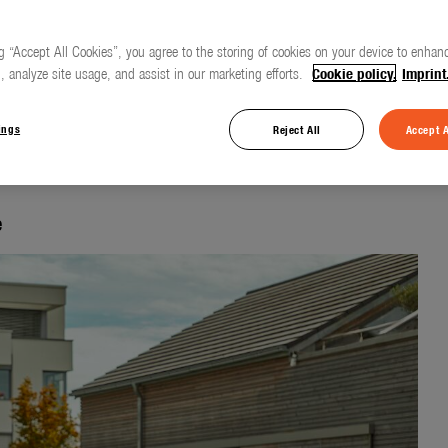
g “Accept All Cookies”, you agree to the storing of cookies on your device to enhanc
, analyze site usage, and assist in our marketing efforts.
Cookie policy.
Imprint
nouvelle gamme de
sic
ings
Reject All
Accept A
e