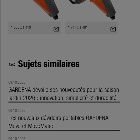
1 608 x 1 410
1 747 x 1 491
photo_camera
photo_camera
Sujets similaires
link
09.10.2025
GARDENA dévoile ses nouveautés pour la saison
jardin 2026 : innovation, simplicité et durabilité
09.10.2025
Les nouveaux dévidoirs portables GARDENA
Move et MoveMatic
09.10.2025