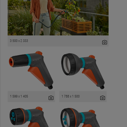
3 500 x 2 333
photo_camera
1 599 x 1 405
1 788 x 1 500
photo_camera
photo_camera