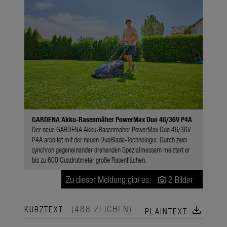
GARDENA Akku-Rasenmäher PowerMax Duo 46/36V P4A
Der neue GARDENA Akku-Rasenmäher PowerMax Duo 46/36V
P4A arbeitet mit der neuen DuoBlade-Technologie. Durch zwei
synchron gegeneinander drehenden Spezialmessern meistert er
bis zu 600 Quadratmeter große Rasenflächen.
Zu dieser Meldung gibt es:
2 Bilder
(488 ZEICHEN)
download
KURZTEXT
PLAINTEXT