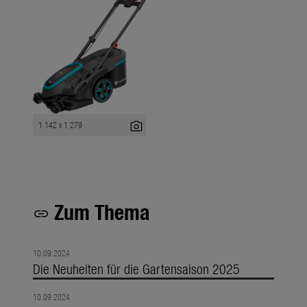
photo_camera
1 142 x 1 279
Zum Thema
link
10.09.2024
Die Neuheiten für die Gartensaison 2025
10.09.2024