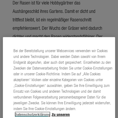
Der Rasen ist für viele Hobbygärtner das
Aushängeschild ihres Gartens. Damit er dicht und
trittfest bleibt, ist ein regelmäßiger Rasenschnitt
empfehlenswert. Der Wuchs der Gräser wird dadurch
dichter und macht den Rasen widerstandsfähiger. Der
neue Akku-Rasenmäher PowerMax Duo 46/36V P4A
Bei der Bereitstellung unserer Webservices verwenden wir Cookies
von GARDENA arbeitet dabei mit neuer DuoBlade-
und andere Technologien. Dabei werden Daten sowohl von Ihrem
Technologie. Das Gras wird effektiv mit zwei synchron
Endgerät abgerufen, aber auch dort gespeichert. Einzelheiten zu den
Zwecken der Datenverarbeitung finden Sie unter Cookie-Einstellungen
gegeneinander drehenden Spezialmessern geschnitten
oder in unserer Cookie-Richtlinie. Indem Sie auf „Alle Cookies
und per Luftstrom in den Grasfangkorb befördert.
akzeptieren“ klicken oder einzelne Kategorien von Cookies unter
„Cookie-Einstellungen“ auswählen, geben Sie Ihre Einwilligung zum
Einsatz von Cookies und anderen Technologien und der damit
verbundenen Folgeverarbeitung personenbezogener Daten für die
(4047 ZEICHEN)
PRESSETEXT
jeweiligen Zwecke. Sie können Ihre Einwilligung jederzeit widerrufen,
download
PLAINTEXT
indem Sie Ihre Cookie-Einstellungen ändern.
Datenschutzerklärung
Zu unseren