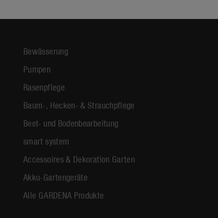
Bewässerung
Pumpen
Rasenpflege
Baum-, Hecken- & Strauchpflege
Beet- und Bodenbearbeitung
smart system
Accessoires & Dekoration Garten
Akku-Gartengeräte
Alle GARDENA Produkte