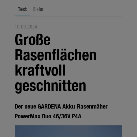
Jahreszeiten
Text
Bilder
Unternehmen
10.09.2024
Themen
Große
Über uns
Rasenflächen
Über Gardena
kraftvoll
Pressekontakt
geschnitten
Der neue GARDENA Akku-Rasenmäher
PowerMax Duo 46/36V P4A