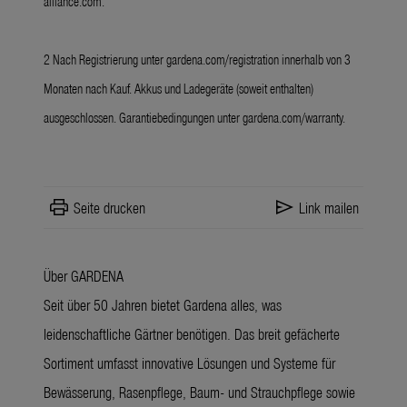
alliance.com
.
2 Nach Registrierung unter
gardena.com/registration
innerhalb von 3
Monaten nach Kauf. Akkus und Ladegeräte (soweit enthalten)
ausgeschlossen. Garantiebedingungen unter
gardena.com/warranty
.
print
send
Seite drucken
Link mailen
Über GARDENA
Seit über 50 Jahren bietet Gardena alles, was
leidenschaftliche Gärtner benötigen. Das breit gefächerte
Sortiment umfasst innovative Lösungen und Systeme für
Bewässerung, Rasenpflege, Baum- und Strauchpflege sowie