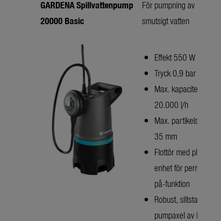
GARDENA Spillvattenpump
För pumpning av
20000 Basic
smutsigt vatten
Effekt 550 W
Tryck 0,9 bar
Max. kapacitet
20.000 l/h
Max. partikelstorlek
35 mm
Flottör med plug-in-
enhet för permanent
på-funktion
Robust, slitstark
pumpaxel av härdat