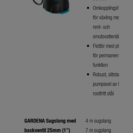
Omkopplingsfunktion
för växling mellan
rent- och
smutsvattenläge
Flottör med plug-in
för permanent på-
funktion
Robust, slitstark
pumpaxel av härdat
rostfritt stål
GARDENA Sugslang med
4 m sugslang
backventil 25mm (1")
7 m sugslang