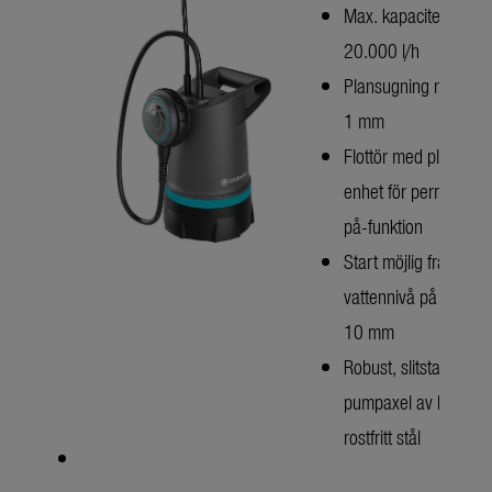
Max. kapacitet
20.000 l/h
Plansugning ner till
1 mm
Flottör med plug-in-
enhet för permanent
på-funktion
Start möjlig från en
vattennivå på bara
10 mm
Robust, slitstark
pumpaxel av härdat
rostfritt stål