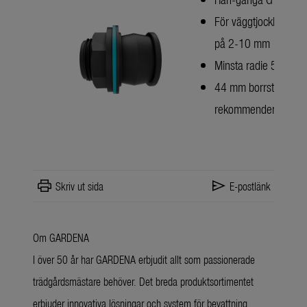
För väggtjocklekar
på 2-10 mm
Minsta radie 50 cm
44 mm borrstorlek
rekommenderas
print
send
Skriv ut sida
E-postlänk
Om GARDENA
I över 50 år har GARDENA erbjudit allt som passionerade
trädgårdsmästare behöver. Det breda produktsortimentet
erbjuder innovativa lösningar och system för bevattning,