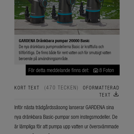
GARDENA Dränkbara pumpar 20000 Basic
De nya dränkbara pumpmodellerna Basic är kraftfulla och
tillförlitliga. De finns både för rent vatten och för smutsigt vatten
beroende på användningsområde.
För detta meddelande finns det:
8 Foton
(470 TECKEN)
KORT TEXT
OFORMATTERAD
download
TEXT
Inför nästa trädgårdssäsong lanserar GARDENA sina
nya dränkbara Basic-pumpar som instegsmodeller. De
är lämpliga för att pumpa upp vatten ur översvämmade