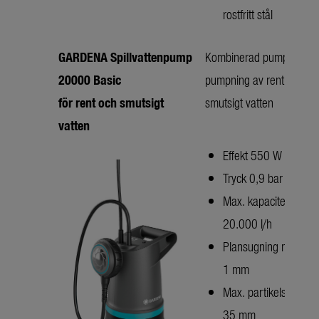
rostfritt stål
GARDENA Spillvattenpump
Kombinerad pump för
20000 Basic
pumpning av rent eller
för rent och smutsigt
smutsigt vatten
vatten
Effekt 550 W
Tryck 0,9 bar
Max. kapacitet
20.000 l/h
Plansugning ner till
1 mm
Max. partikelstorlek
35 mm