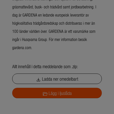
gräsmattevård, busk- och trädvård samt jordbearbetning. I
dag är GARDENA en ledande europeisk leverantör av
högkvalitativa trädgårdsredskap och distribueras i mer än
100 länder världen över. GARDENA är ett varumärke som
ingår i Husqvarna Group. För mer information besök
gardena.com.
Allt innehåll i detta meddelande som .zip:
Ladda ner omedelbart
download
Lägg i ljuslåda
folder_open