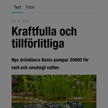
Om oss
Text
Foton
Om GARDENA
Presskontakt
03.10.2024
Kraftfulla och
tillförlitliga
Nya dränkbara Basic-pumpar 20000 för
rent och smutsigt vatten