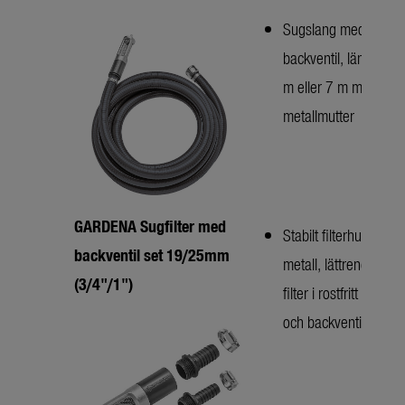
Sugslang med
backventil, längd 4
m eller 7 m med
metallmutter
GARDENA Sugfilter med
Stabilt filterhus i
backventil set 19/25mm
metall, lättrengjort
(3/4"/1")
filter i rostfritt stål
och backventil