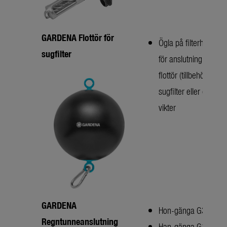
GARDENA Flottör för
Ögla på filterhuset
sugfilter
för anslutning av
flottör (tillbehör) för
sugfilter eller extra
vikter
GARDENA
Hon-gänga G3/4”
Regntunneanslutning
Han-gänga G1”