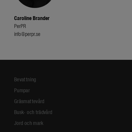
Caroline Brander
PerPR
info@perpr.se
Bevattning
Pumpar
Gräsmattevård
Busk- och trädvård
Jord och mark