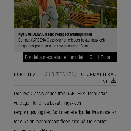
Nya GARDENA Classic Compact Multisprinkler
Den nya GARDENA Classic-serien erbjuder bevattnings- och
rengöringssprutor för olika användningsområden.
För detta meddelande finns det:
11 Foton
(213 TECKEN)
KORT TEXT
OFORMATTERAD
download
TEXT
Den nya Classic-serien från GARDENA underlättar
vardagen för enkla bevattnings- och
rengöringsuppgifter. Sortimentet erbjuder fyra modeller
för olika användningsområden med pålitlig kvalitet
och smarta funktioner.