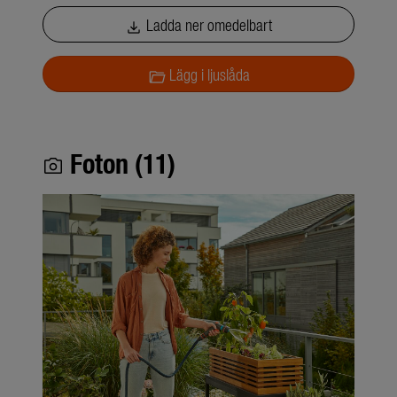
Ladda ner omedelbart
download
Lägg i ljuslåda
folder_open
Foton (11)
photo_camera