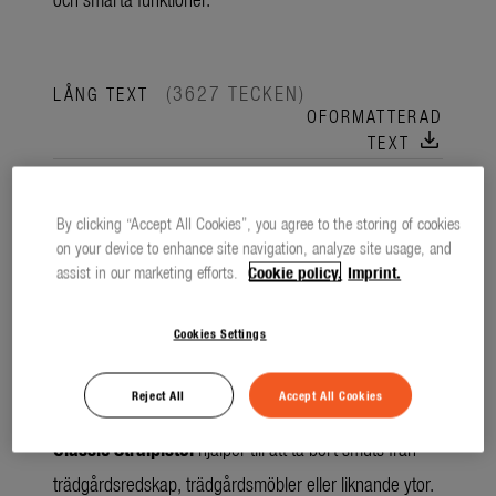
(3627 TECKEN)
LÅNG TEXT
OFORMATTERAD
download
TEXT
Den nya Classic-serien från GARDENA består av fyra
produkter som erbjuder praktisk hjälp i det dagliga
By clicking “Accept All Cookies”, you agree to the storing of cookies
on your device to enhance site navigation, analyze site usage, and
arbetet. Oavsett om det gäller bevattning eller
assist in our marketing efforts.
Cookie policy.
Imprint.
rengöring – dessa produkter passar de
flesta uppgifterna i trädgården.
Cookies Settings
Reject All
Accept All Cookies
För enkel och snabb rengöring
Classic Strålpistol
hjälper till att ta bort smuts från
trädgårdsredskap, trädgårdsmöbler eller liknande ytor.