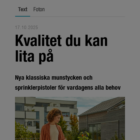
Om oss
Text
Foton
Om GARDENA
Presskontakt
17.10.2025
Kvalitet du kan
lita på
Nya klassiska munstycken och
sprinklerpistoler för vardagens alla behov