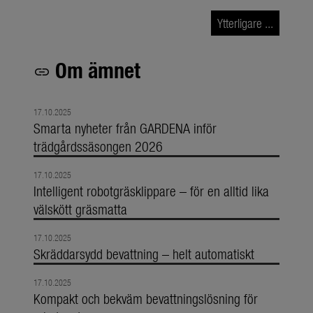
Ytterligare ...
Om ämnet
link
17.10.2025
Smarta nyheter från GARDENA inför
trädgårdssäsongen 2026
17.10.2025
Intelligent robotgräsklippare – för en alltid lika
välskött gräsmatta
17.10.2025
Skräddarsydd bevattning – helt automatiskt
17.10.2025
Kompakt och bekväm bevattningslösning för