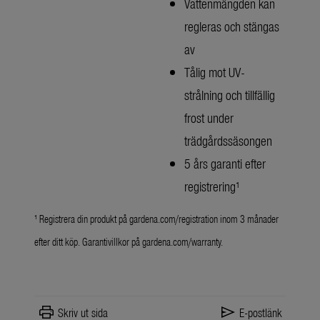
Vattenmängden kan
regleras och stängas
av
Tålig mot UV-
strålning och tillfällig
frost under
trädgårdssäsongen
5 års garanti efter
registrering¹
¹ Registrera din produkt på gardena.com/registration inom 3 månader
efter ditt köp. Garantivillkor på gardena.com/warranty.
print
send
Skriv ut sida
E-postlänk