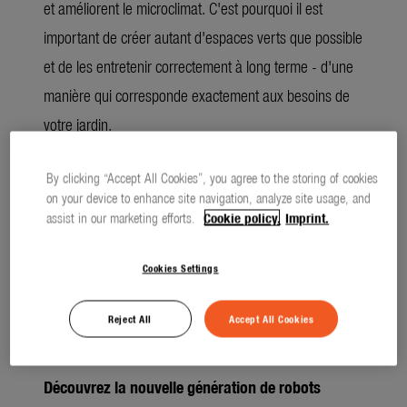
et améliorent le microclimat. C'est pourquoi il est
important de créer autant d'espaces verts que possible
et de les entretenir correctement à long terme - d'une
manière qui corresponde exactement aux besoins de
votre jardin.
Heureusement, GARDENA vous facilite la tâche avec de
By clicking “Accept All Cookies”, you agree to the storing of cookies
nouveaux produits intelligents pour la saison de
on your device to enhance site navigation, analyze site usage, and
assist in our marketing efforts.
Cookie policy.
Imprint.
jardinage 2025.
Cookies Settings
(4486 CARACTÈRES)
TEXTE LONG
download
TEXTE SEUL
Reject All
Accept All Cookies
Découvrez la nouvelle génération de robots