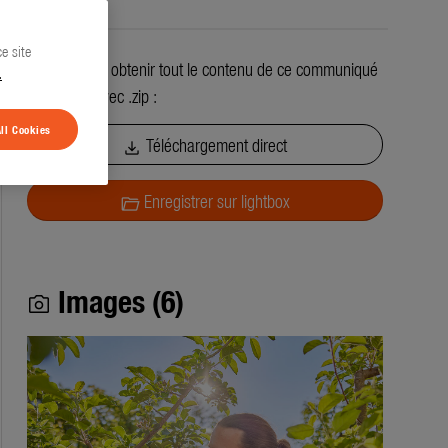
e site
Vous pouvez obtenir tout le contenu de ce communiqué
.
de presse avec .zip :
ll Cookies
Téléchargement direct
download
Enregistrer sur lightbox
folder_open
Images (6)
photo_camera