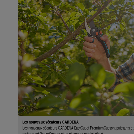
Les nouveaux sécateurs GARDENA
Les nouveaux sécateurs GARDENA EasyCut et PremiumCut sont puissants et d
revêtement PowerCoating et un niveau de confort élevé.