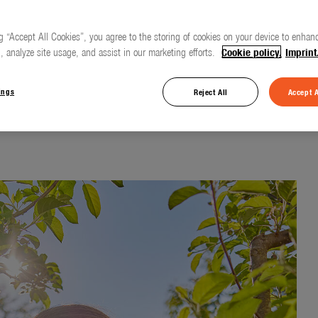
g “Accept All Cookies”, you agree to the storing of cookies on your device to enhanc
, analyze site usage, and assist in our marketing efforts.
Cookie policy.
Imprint
la taille pour
n du jardin
ings
Reject All
Accept A