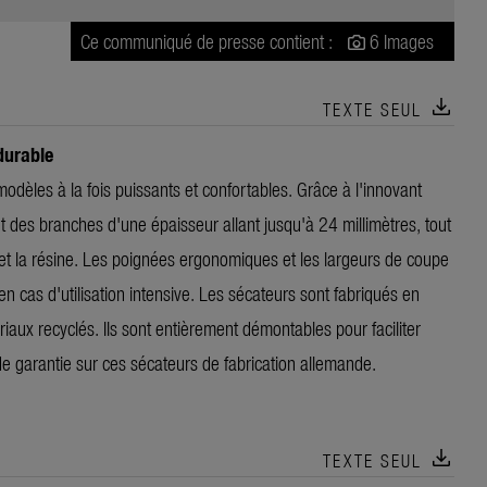
Ce communiqué de presse contient :
6 Images
download
TEXTE SEUL
durable
es à la fois puissants et confortables. Grâce à l'innovant
des branches d'une épaisseur allant jusqu'à 24 millimètres, tout
e et la résine. Les poignées ergonomiques et les largeurs de coupe
en cas d'utilisation intensive. Les sécateurs sont fabriqués en
iaux recyclés. Ils sont entièrement démontables pour faciliter
e garantie sur ces sécateurs de fabrication allemande.
download
TEXTE SEUL