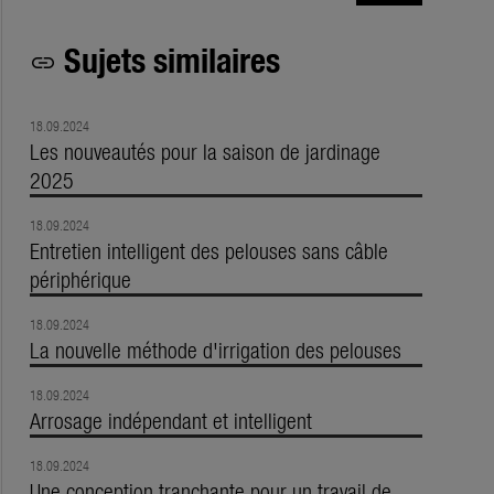
Sujets similaires
link
18.09.2024
Les nouveautés pour la saison de jardinage
2025
18.09.2024
Entretien intelligent des pelouses sans câble
périphérique
18.09.2024
La nouvelle méthode d'irrigation des pelouses
18.09.2024
Arrosage indépendant et intelligent
18.09.2024
Une conception tranchante pour un travail de