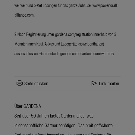
weltweit und bietet Lösungen für das ganze Zuhause.
www.powerforall-
alliance.com
.
2 Nach Registrierung unter
gardena.com/registration
innerhalb von 3
Monaten nach Kauf. Akkus und Ladegeräte (soweit enthalten)
ausgeschlossen. Garantiebedingungen unter
gardena.com/warranty
.
print
send
Seite drucken
Link mailen
Über GARDENA
Seit über 50 Jahren bietet Gardena alles, was
leidenschaftliche Gärtner benötigen. Das breit gefächerte
Sortiment umfasst innovative Lösungen und Systeme für