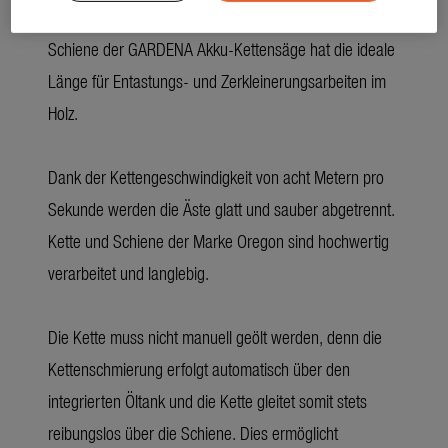
arbeitet dabei leistungsstark. Die 25 Zentimeter lange
Schiene der GARDENA Akku-Kettensäge hat die ideale
Länge für Entastungs- und Zerkleinerungsarbeiten im
Holz.
Dank der Kettengeschwindigkeit von acht Metern pro
Sekunde werden die Äste glatt und sauber abgetrennt.
Kette und Schiene der Marke Oregon sind hochwertig
verarbeitet und langlebig.
Die Kette muss nicht manuell geölt werden, denn die
Kettenschmierung erfolgt automatisch über den
integrierten Öltank und die Kette gleitet somit stets
reibungslos über die Schiene. Dies ermöglicht