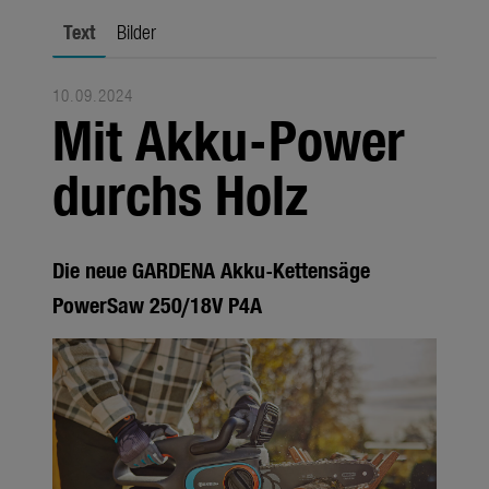
Jahreszeiten
Text
Bilder
Unternehmen
10.09.2024
Themen
Mit Akku-Power
Über uns
durchs Holz
Über Gardena
Pressekontakt
Die neue GARDENA Akku-Kettensäge
PowerSaw 250/18V P4A