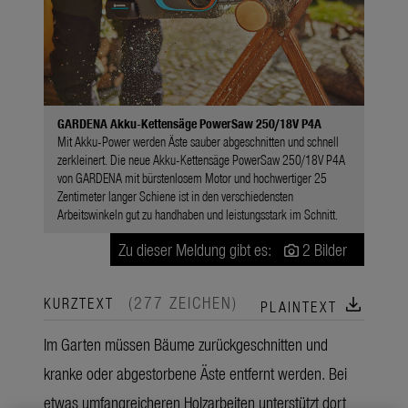
GARDENA Akku-Kettensäge PowerSaw 250/18V P4A
Mit Akku-Power werden Äste sauber abgeschnitten und schnell
zerkleinert. Die neue Akku-Kettensäge PowerSaw 250/18V P4A
von GARDENA mit bürstenlosem Motor und hochwertiger 25
Zentimeter langer Schiene ist in den verschiedensten
Arbeitswinkeln gut zu handhaben und leistungsstark im Schnitt.
Zu dieser Meldung gibt es:
2 Bilder
(277 ZEICHEN)
download
KURZTEXT
PLAINTEXT
Im Garten müssen Bäume zurückgeschnitten und
kranke oder abgestorbene Äste entfernt werden. Bei
etwas umfangreicheren Holzarbeiten unterstützt dort