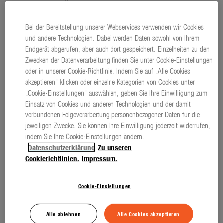
die neue kompakte Akku-Kettensäge PowerSaw
Bei der Bereitstellung unserer Webservices verwenden wir Cookies
250/18V P4A von GARDENA und eignet sich ideal zum
und andere Technologien. Dabei werden Daten sowohl von Ihrem
Entasten und Zerkleinern des Holzes.
Endgerät abgerufen, aber auch dort gespeichert. Einzelheiten zu den
Zwecken der Datenverarbeitung finden Sie unter Cookie-Einstellungen
oder in unserer Cookie-Richtlinie. Indem Sie auf „Alle Cookies
akzeptieren“ klicken oder einzelne Kategorien von Cookies unter
(3259 ZEICHEN)
PRESSETEXT
„Cookie-Einstellungen“ auswählen, geben Sie Ihre Einwilligung zum
download
PLAINTEXT
Einsatz von Cookies und anderen Technologien und der damit
verbundenen Folgeverarbeitung personenbezogener Daten für die
Kompakt und leistungsstark
jeweiligen Zwecke. Sie können Ihre Einwilligung jederzeit widerrufen,
indem Sie Ihre Cookie-Einstellungen ändern.
Datenschutzerklärung
Zu unseren
Schnell und beinah mühelos ist mit der neuen Akku-
Cookierichtlinien.
Impressum.
Kettensäge das Holz zerkleinert. Mit einer einzigen
Akkuladung schafft sie ohne Unterbrechung bis zu 180
Cookie-Einstellungen
Schnitte bei Holz mit einem Durchmesser von 70
Millimetern. Der bürstenlose, wartungsarme Motor
Alle ablehnen
Alle Cookies akzeptieren