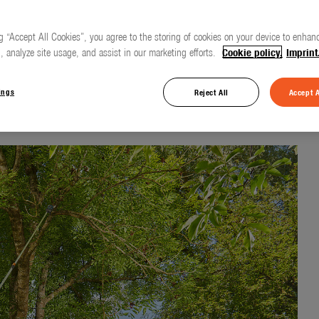
g “Accept All Cookies”, you agree to the storing of cookies on your device to enhanc
, analyze site usage, and assist in our marketing efforts.
Cookie policy.
Imprint
r en hauteur
ings
Reject All
Accept A
et StarCut Pro