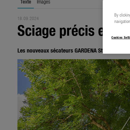
Texte
Images
By clickin
18.09.2024
navigation
Sciage précis et sû
Cookies Sett
Les nouveaux sécateurs GARDENA StarCut Pro S 