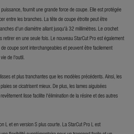
puissance, fournit une grande force de coupe. Elle est protégée
cer entre les branches. La tête de coupe étroite peut être
branches d'un diamètre allant jusqu'à 32 millimètres. Le crochet
s retirer en une seule fois. Le nouveau StarCut Pro est également
ête de coupe sont interchangeables et peuvent être facilement
ie de l'outil.
isses et plus tranchantes que les modèles précédents. Ainsi, les
 plaies se cicatrisent mieux. De plus, les lames aiguisées
vêtement lisse facilite l'élimination de la résine et des autres
 L et en version S plus courte. La StarCut Pro L est
ne flexibilité supplémentaire pour un transport facile et un