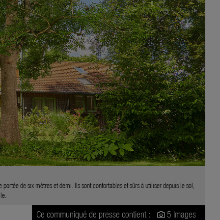
tée de six mètres et demi. Ils sont confortables et sûrs à utiliser depuis le sol,
le.
Ce communiqué de presse contient :
5 Images