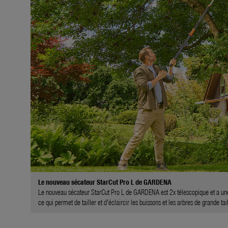
Le nouveau sécateur StarCut Pro L de GARDENA
Le nouveau sécateur StarCut Pro L de GARDENA est 2x télescopique et a une por
ce qui permet de tailler et d'éclaircir les buissons et les arbres de grande tail