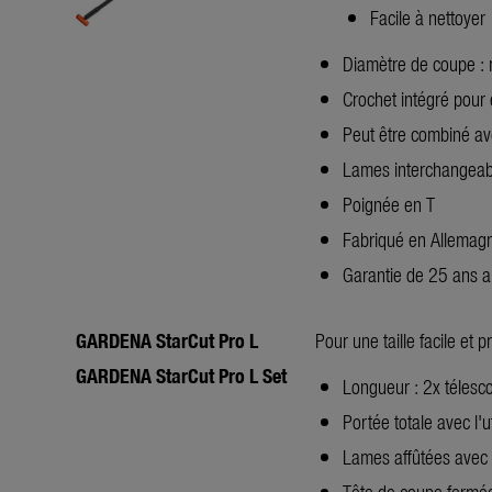
Facile à nettoyer
Diamètre de coupe :
Crochet intégré pour
Peut être combiné av
Lames interchangeab
Poignée en T
Fabriqué en Allemag
Garantie de 25 ans a
GARDENA StarCut Pro L
Pour une taille facile et
GARDENA StarCut Pro L
Set
Longueur : 2x téles
Portée totale avec l'u
Lames affûtées avec p
Tête de coupe fermée