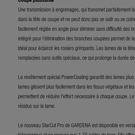
Une transmission à engrenages, qui transmet parfaitement la 
dans la tête de coupe et ne peut donc pas se salir ou se coin
facilement réglée en angle pour éliminer sans difficulté des 
intégré pour l'élimination des branches coupées permet de le
idéal pour éclaircir les rosiers grimpants. Les lames de la t
remplacées sans outils spéciaux, ce qui prolonge la durée de v
Le revêtement spécial PowerCoating garantit des lames plus l
lames glissent plus facilement dans les tissus végétaux et les
permettent de réduire l'effort nécessaire à chaque coupe. Le re
résidus sur la lame.
Le nouveau StarCut Pro de GARDENA est disponible en version
télescopique et ne mesure que 1,75 mètre de long. Elle offre u