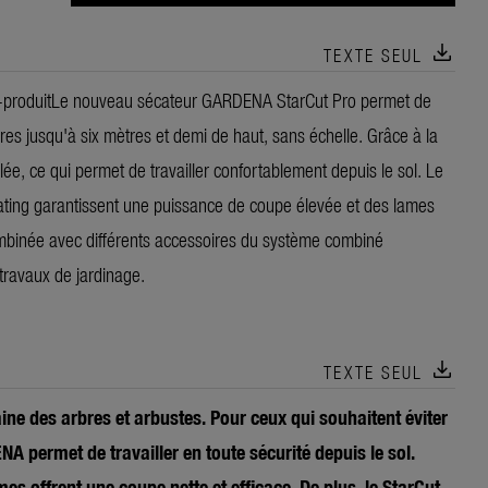
download
TEXTE SEUL
-produit
Le nouveau sécateur GARDENA StarCut Pro permet de
rbres jusqu'à six mètres et demi de haut, sans échelle. Grâce à la
lée, ce qui permet de travailler confortablement depuis le sol. Le
ting garantissent une puissance de coupe élevée et des lames
combinée avec différents accessoires du système combiné
 travaux de jardinage.
download
TEXTE SEUL
saine des arbres et arbustes. Pour ceux qui souhaitent éviter
A permet de travailler en toute sécurité depuis le sol.
s offrent une coupe nette et efficace. De plus, le StarCut