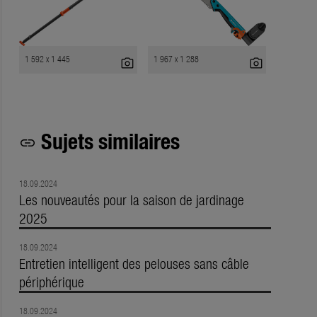
1 592 x 1 445
1 967 x 1 288
photo_camera
photo_camera
Sujets similaires
link
18.09.2024
Les nouveautés pour la saison de jardinage
2025
18.09.2024
Entretien intelligent des pelouses sans câble
périphérique
18.09.2024