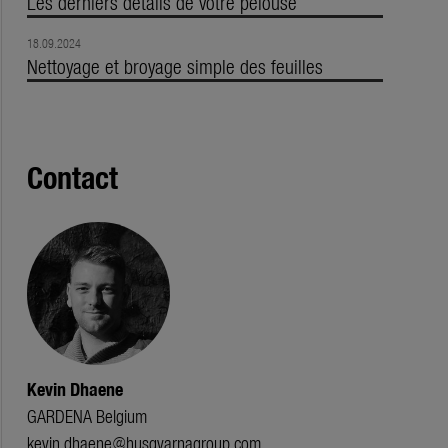
Les derniers détails de votre pelouse
18.09.2024
Nettoyage et broyage simple des feuilles
Contact
Kevin Dhaene
GARDENA Belgium
kevin.dhaene@husqvarnagroup.com