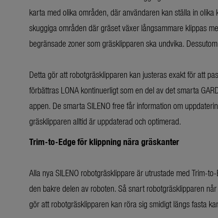
karta med olika områden, där användaren kan ställa in olika k
skuggiga områden där gräset växer långsammare klippas mer säl
begränsade zoner som gräsklipparen ska undvika. Dessutom kan
Detta gör att robotgräsklipparen kan justeras exakt för att pa
förbättras LONA kontinuerligt som en del av det smarta GARD
appen. De smarta SILENO free får information om uppdateringar
gräsklipparen alltid är uppdaterad och optimerad.
Trim-to-Edge för klippning nära gräskanter
Alla nya SILENO robotgräsklippare är utrustade med Trim-to
den bakre delen av roboten. Så snart robotgräsklipparen når 
gör att robotgräsklipparen kan röra sig smidigt längs fasta k