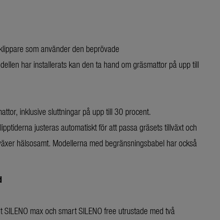
sklippare som använder den beprövade
len har installerats kan den ta hand om gräsmattor på upp till
ttor, inklusive sluttningar på upp till 30 procent.
ptiderna justeras automatiskt för att passa gräsets tillväxt och
en växer hälsosamt. Modellerna med begränsningsbabel har också
d
art SILENO max och smart SILENO free utrustade med två