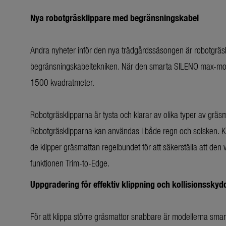
Nya robotgräsklippare med begränsningskabel
Andra nyheter inför den nya trädgårdssäsongen är robotgrä
begränsningskabeltekniken. När den smarta SILENO max-model
1500 kvadratmeter.
Robotgräsklipparna är tysta och klarar av olika typer av gräsma
Robotgräsklipparna kan användas i både regn och solsken. Klip
de klipper gräsmattan regelbundet för att säkerställa att d
funktionen Trim-to-Edge.
Uppgradering för effektiv klippning och kollisionsskyd
För att klippa större gräsmattor snabbare är modellerna sm