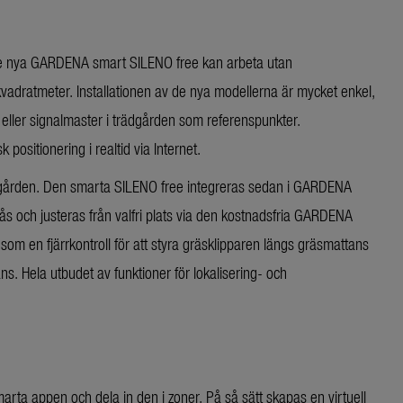
tt de nya GARDENA smart SILENO free kan arbeta utan
vadratmeter. Installationen av de nya modellerna är mycket enkel,
r eller signalmaster i trädgården som referenspunkter.
positionering i realtid via Internet.
ädgården. Den smarta SILENO free integreras sedan i GARDENA
ås och justeras från valfri plats via den kostnadsfria GARDENA
om en fjärrkontroll för att styra gräsklipparen längs gräsmattans
ns. Hela utbudet av funktioner för lokalisering- och
rta appen och dela in den i zoner. På så sätt skapas en virtuell