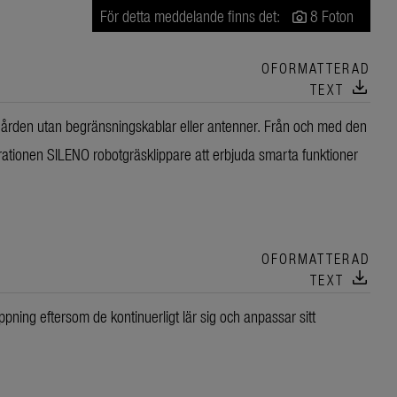
För detta meddelande finns det:
8 Foton
OFORMATTERAD
download
TEXT
ården utan begränsningskablar eller antenner. Från och med den
onen SILENO robotgräsklippare att erbjuda smarta funktioner
OFORMATTERAD
download
TEXT
ippning eftersom de kontinuerligt lär sig och anpassar sitt