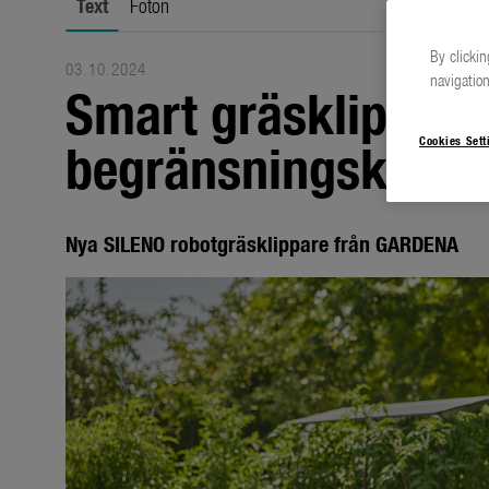
Text
Foton
By clickin
03.10.2024
navigation
Smart gräsklippnin
begränsningskabel
Cookies Sett
Nya SILENO robotgräsklippare från GARDENA