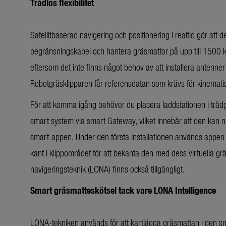
Trådlös flexibilitet
Satellitbaserad navigering och positionering i realtid gör a
begränsningskabel och hantera gräsmattor på upp till 1500 k
eftersom det inte finns något behov av att installera antenne
Robotgräsklipparen får referensdatan som krävs för kinematisk 
För att komma igång behöver du placera laddstationen i tr
smart system via smart Gateway, vilket innebär att den kan n
smart-appen. Under den första installationen används appen s
kant i klippområdet för att bekanta den med dess virtuella grä
navigeringsteknik (LONA) finns också tillgängligt.
Smart gräsmatteskötsel tack vare LONA Intelligence
LONA-tekniken används för att kartlägga gräsmattan i den sma