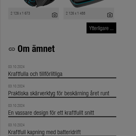
2 126 x 1 673
2 126 x 1 488
photo_camera
photo_camera
Ytterligare ...
Om ämnet
link
03.10.2024
Kraftfulla och tillförlitliga
03.10.2024
Praktiska skärverktyg för beskärning året runt
03.10.2024
En vassare design för ett kraftfullt snitt
03.10.2024
Kraftfull kapning med batteridrift