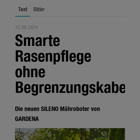
Jahreszeiten
Text
Bilder
Unternehmen
10.09.2024
Themen
Smarte
Über uns
Rasenpflege
Über Gardena
ohne
Pressekontakt
Begrenzungskabel
Die neuen SILENO Mähroboter von
GARDENA