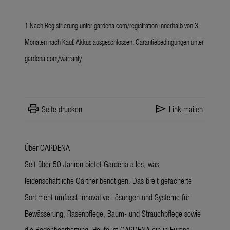
1 Nach Registrierung unter
gardena.com/registration
innerhalb von 3
Monaten nach Kauf. Akkus ausgeschlossen. Garantiebedingungen unter
gardena.com/warranty
.
print
send
Seite drucken
Link mailen
Über GARDENA
Seit über 50 Jahren bietet Gardena alles, was
leidenschaftliche Gärtner benötigen. Das breit gefächerte
Sortiment umfasst innovative Lösungen und Systeme für
Bewässerung, Rasenpflege, Baum- und Strauchpflege sowie
die Bodenbearbeitung. Heute ist GARDENA ein in Europa