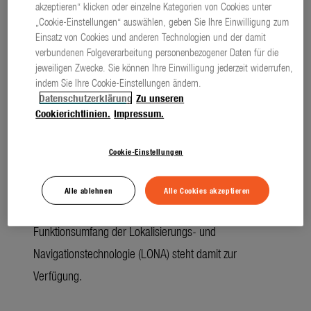
akzeptieren“ klicken oder einzelne Kategorien von Cookies unter
„Cookie-Einstellungen“ auswählen, geben Sie Ihre Einwilligung zum
Zur Inbetriebnahme muss lediglich die Ladestation im
Einsatz von Cookies und anderen Technologien und der damit
Garten platziert werden. Der smart SILENO free wird
verbundenen Folgeverarbeitung personenbezogener Daten für die
jeweiligen Zwecke. Sie können Ihre Einwilligung jederzeit widerrufen,
dann über das Gateway in das GARDENA smart
indem Sie Ihre Cookie-Einstellungen ändern.
system eingebunden. Somit kann er von jedem Ort aus
Datenschutzerklärung
Zu unseren
Cookierichtlinien.
Impressum.
über die kostenlose GARDENA smart App erreicht und
eingestellt werden. Mittels App als Fernsteuerung wird
Cookie-Einstellungen
der Mäher dann bei der Erstinstallation entlang der
Rasenkante um den Mähbereich geführt, wodurch er
Alle ablehnen
Alle Cookies akzeptieren
seine virtuelle Begrenzung kennenlernt. Auch der volle
Funktionsumfang der Lokalisierungs- und
Navigationstechnologie (LONA) steht damit zur
Verfügung.