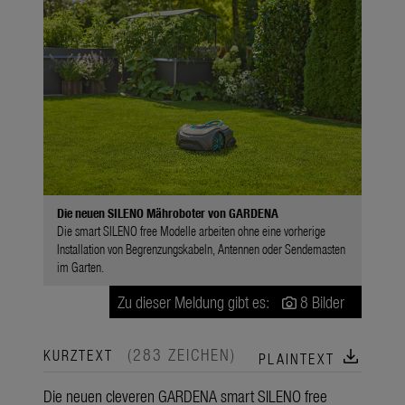
Die neuen SILENO Mähroboter von GARDENA
Die smart SILENO free Modelle arbeiten ohne eine vorherige
Installation von Begrenzungskabeln, Antennen oder Sendemasten
im Garten.
Zu dieser Meldung gibt es:
8 Bilder
(283 ZEICHEN)
download
KURZTEXT
PLAINTEXT
Die neuen cleveren GARDENA smart SILENO free