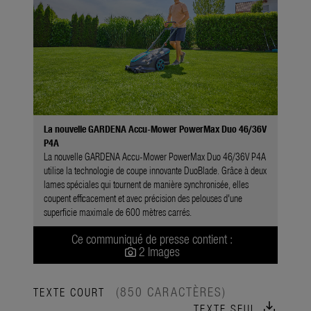
La nouvelle GARDENA Accu-Mower PowerMax Duo 46/36V
P4A
La nouvelle GARDENA Accu-Mower PowerMax Duo 46/36V P4A
utilise la technologie de coupe innovante DuoBlade. Grâce à deux
lames spéciales qui tournent de manière synchronisée, elles
coupent efficacement et avec précision des pelouses d'une
superficie maximale de 600 mètres carrés.
Ce communiqué de presse contient :
2 Images
(850 CARACTÈRES)
TEXTE COURT
download
TEXTE SEUL