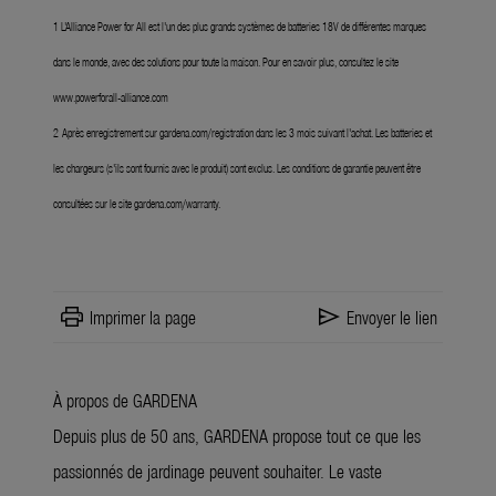
1 L'Alliance Power for All est l'un des plus grands systèmes de batteries 18V de différentes marques
dans le monde, avec des solutions pour toute la maison. Pour en savoir plus, consultez le site
www.powerforall-alliance.com
2
Après enregistrement sur
gardena.com/registration
dans les 3 mois suivant l'achat. Les batteries et
les chargeurs (s'ils sont fournis avec le produit) sont exclus. Les conditions de garantie peuvent être
consultées sur le site
gardena.com/warranty
.
print
send
Imprimer la page
Envoyer le lien
À propos de GARDENA
Depuis plus de 50 ans, GARDENA propose tout ce que les
passionnés de jardinage peuvent souhaiter. Le vaste