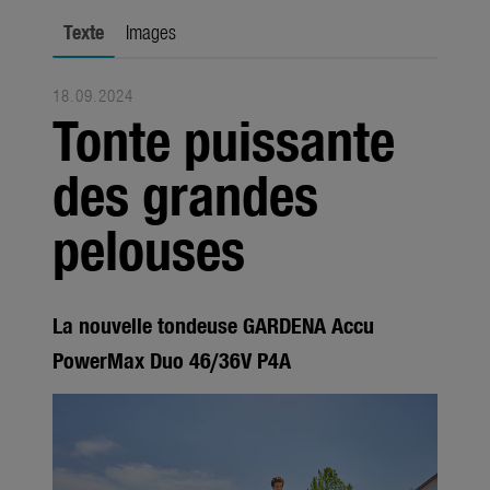
Saisons
Texte
Images
Médias
18.09.2024
Produits
Tonte puissante
Saisons
des grandes
Société
pelouses
À propos de GARDENA
Contact
La nouvelle tondeuse GARDENA Accu
PowerMax Duo 46/36V P4A