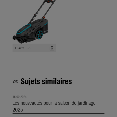
photo_camera
1 142 x 1 279
Sujets similaires
link
18.09.2024
Les nouveautés pour la saison de jardinage
2025