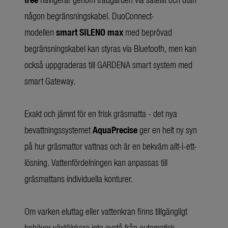
någon begränsningskabel. DuoConnect-
modellen
smart SILENO max
med beprövad
begränsningskabel kan styras via Bluetooth, men kan
också uppgraderas till GARDENA smart system med
smart Gateway.
Exakt och jämnt för en frisk gräsmatta - det nya
bevattningssystemet
AquaPrecise
ger en helt ny syn
på hur gräsmattor vattnas och är en bekväm allt-i-ett-
lösning. Vattenfördelningen kan anpassas till
gräsmattans individuella konturer.
Om varken eluttag eller vattenkran finns tillgängligt
behöver växtälskare inte avstå från automatisk