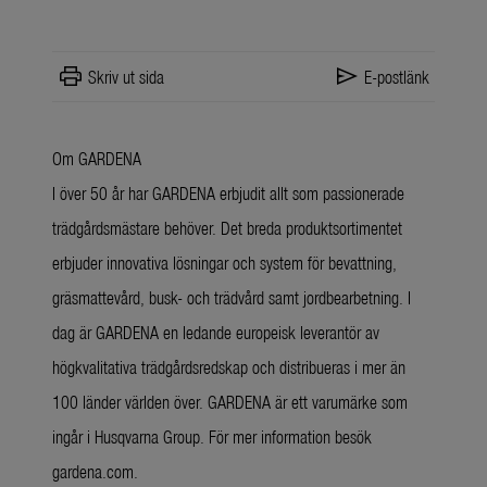
print
send
Skriv ut sida
E-postlänk
Om GARDENA
I över 50 år har GARDENA erbjudit allt som passionerade
trädgårdsmästare behöver. Det breda produktsortimentet
erbjuder innovativa lösningar och system för bevattning,
gräsmattevård, busk- och trädvård samt jordbearbetning. I
dag är GARDENA en ledande europeisk leverantör av
högkvalitativa trädgårdsredskap och distribueras i mer än
100 länder världen över. GARDENA är ett varumärke som
ingår i Husqvarna Group. För mer information besök
gardena.com.