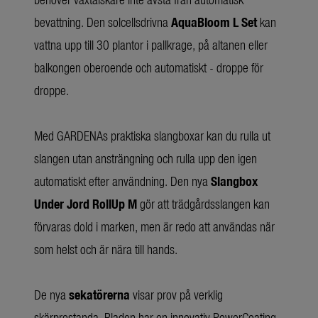
bevattning. Den solcellsdrivna
AquaBloom L Set
kan
vattna upp till 30 plantor i pallkrage, på altanen eller
balkongen oberoende och automatiskt - droppe för
droppe.
Med GARDENAs praktiska slangboxar kan du rulla ut
slangen utan ansträngning och rulla upp den igen
automatiskt efter användning. Den nya
Slangbox
Under Jord RollUp M
gör att trädgårdsslangen kan
förvaras dold i marken, men är redo att användas när
som helst och är nära till hands.
De nya
sekatörerna
visar prov på verklig
skärprestanda. Bladen har en innovativ PowerCoating-