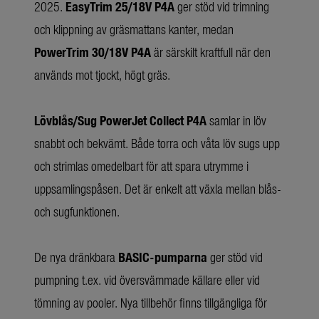
2025.
EasyTrim 25/18V P4A
ger stöd vid trimning
och klippning av gräsmattans kanter, medan
PowerTrim 30/18V P4A
är särskilt kraftfull när den
används mot tjockt, högt gräs.
Lövblås/Sug PowerJet Collect P4A
samlar in löv
snabbt och bekvämt. Både torra och våta löv sugs upp
och strimlas omedelbart för att spara utrymme i
uppsamlingspåsen. Det är enkelt att växla mellan blås-
och sugfunktionen.
De nya dränkbara
BASIC-pumparna
ger stöd vid
pumpning t.ex. vid översvämmade källare eller vid
tömning av pooler. Nya tillbehör finns tillgängliga för