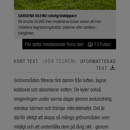
GARDENA SILENO robotgräsklippare
De smarta SILENO free-modellerna kräver varken att man
installerar begränsningskablar, antenner eller sändare i
trädgården.
För detta meddelande finns det:
13 Foton
(459 TECKEN)
KORT TEXT
OFORMATTERAD
download
TEXT
Grönområden filtrerar fint damm från luften, lagrar
koldioxid och absorberar vatten. De kyler också
omgivningen under varma dagar genom avdunstning,
minskar värmen och främjar mikroklimatet. Det är
därför viktigt att skapa så många grönområden som
möjligt och att underhålla dem på lång sikt - genom