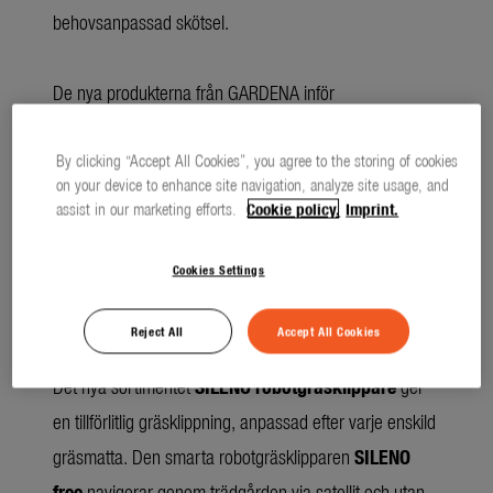
behovsanpassad skötsel.
De nya produkterna från GARDENA inför
trädgårdssäsongen 2025 hjälper till att ta hand om
grönområden och din trädgård efter behov.
By clicking “Accept All Cookies”, you agree to the storing of cookies
on your device to enhance site navigation, analyze site usage, and
assist in our marketing efforts.
Cookie policy.
Imprint.
Cookies Settings
(3986 TECKEN)
LÅNG TEXT
OFORMATTERAD
Reject All
Accept All Cookies
download
TEXT
Det nya sortimentet
SILENO robotgräsklippare
ger
en tillförlitlig gräsklippning, anpassad efter varje enskild
gräsmatta. Den smarta robotgräsklipparen
SILENO
free
navigerar genom trädgården via satellit och utan