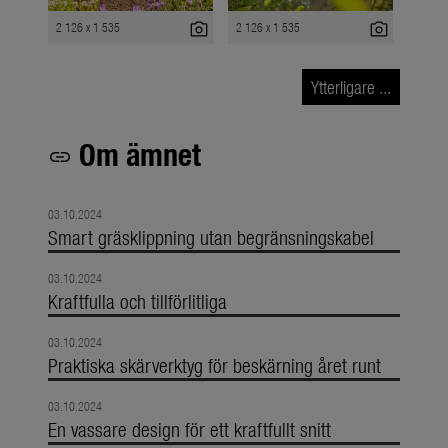
photo_camera
photo_camera
2 126 x 1 535
2 126 x 1 535
Ytterligare ...
Om ämnet
link
03.10.2024
Smart gräsklippning utan begränsningskabel
03.10.2024
Kraftfulla och tillförlitliga
03.10.2024
Praktiska skärverktyg för beskärning året runt
03.10.2024
En vassare design för ett kraftfullt snitt