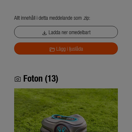
Allt innehåll i detta meddelande som .zip:
Ladda ner omedelbart
download
Lägg i ljuslåda
folder_open
Foton (13)
photo_camera