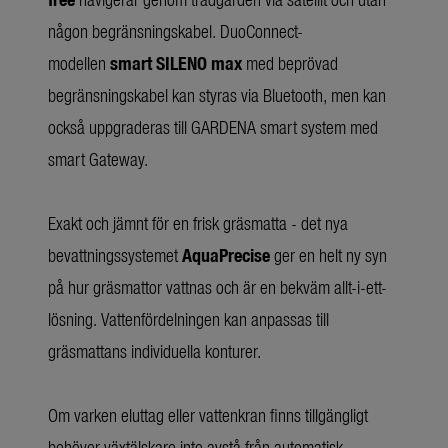
någon begränsningskabel. DuoConnect-
modellen
smart SILENO max
med beprövad
begränsningskabel kan styras via Bluetooth, men kan
också uppgraderas till GARDENA smart system med
smart Gateway.
Exakt och jämnt för en frisk gräsmatta - det nya
bevattningssystemet
AquaPrecise
ger en helt ny syn
på hur gräsmattor vattnas och är en bekväm allt-i-ett-
lösning. Vattenfördelningen kan anpassas till
gräsmattans individuella konturer.
Om varken eluttag eller vattenkran finns tillgängligt
behöver växtälskare inte avstå från automatisk