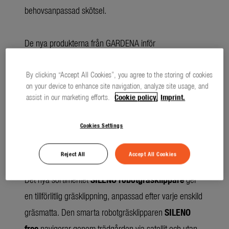
behovsanpassad skötsel.
De nya produkterna från GARDENA inför
trädgårdssäsongen 2025 hjälper till att ta hand om
grönområden och din trädgård efter behov.
By clicking “Accept All Cookies”, you agree to the storing of cookies
on your device to enhance site navigation, analyze site usage, and
assist in our marketing efforts.
Cookie policy.
Imprint.
Cookies Settings
(3986 TECKEN)
LÅNG TEXT
OFORMATTERAD
Reject All
Accept All Cookies
download
TEXT
Det nya sortimentet
SILENO robotgräsklippare
ger
en tillförlitlig gräsklippning, anpassad efter varje enskild
gräsmatta. Den smarta robotgräsklipparen
SILENO
free
navigerar genom trädgården via satellit och utan