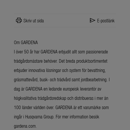
print
send
Skriv ut sida
E-postlänk
Om GARDENA
I över 50 år har GARDENA erbjudit allt som passionerade
trädgårdsmästare behöver. Det breda produktsortimentet
erbjuder innovativa lösningar och system för bevattning,
gräsmattevård, busk- och trädvård samt jordbearbetning. I
dag är GARDENA en ledande europeisk leverantör av
högkvalitativa trädgårdsredskap och distribueras i mer än
100 länder världen över. GARDENA är ett varumärke som
ingår i Husqvarna Group. För mer information besök
gardena.com.