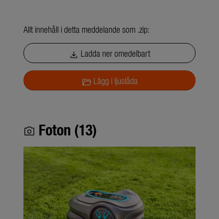
Allt innehåll i detta meddelande som .zip:
Ladda ner omedelbart
download
Lägg i ljuslåda
folder_open
Foton (13)
photo_camera