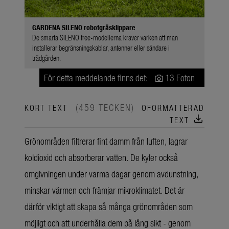
GARDENA SILENO robotgräsklippare
De smarta SILENO free-modellerna kräver varken att man
installerar begränsningskablar, antenner eller sändare i
trädgården.
För detta meddelande finns det:
13 Foton
(459 TECKEN)
KORT TEXT
OFORMATTERAD
download
TEXT
Grönområden filtrerar fint damm från luften, lagrar
koldioxid och absorberar vatten. De kyler också
omgivningen under varma dagar genom avdunstning,
minskar värmen och främjar mikroklimatet. Det är
därför viktigt att skapa så många grönområden som
möjligt och att underhålla dem på lång sikt - genom