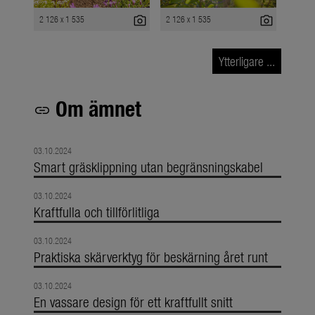
photo_camera
photo_camera
2 126 x 1 535
2 126 x 1 535
Ytterligare ...
Om ämnet
link
03.10.2024
Smart gräsklippning utan begränsningskabel
03.10.2024
Kraftfulla och tillförlitliga
03.10.2024
Praktiska skärverktyg för beskärning året runt
03.10.2024
En vassare design för ett kraftfullt snitt