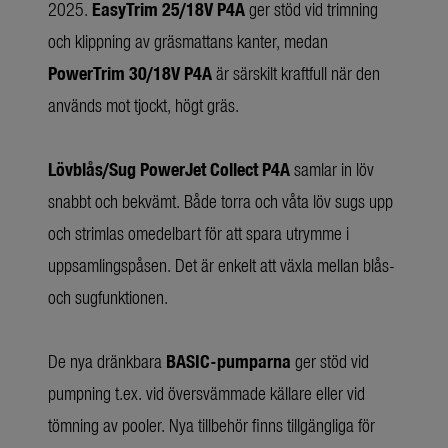
2025.
EasyTrim 25/18V P4A
ger stöd vid trimning
och klippning av gräsmattans kanter, medan
PowerTrim 30/18V P4A
är särskilt kraftfull när den
används mot tjockt, högt gräs.
Lövblås/Sug PowerJet Collect P4A
samlar in löv
snabbt och bekvämt. Både torra och våta löv sugs upp
och strimlas omedelbart för att spara utrymme i
uppsamlingspåsen. Det är enkelt att växla mellan blås-
och sugfunktionen.
De nya dränkbara
BASIC-pumparna
ger stöd vid
pumpning t.ex. vid översvämmade källare eller vid
tömning av pooler. Nya tillbehör finns tillgängliga för