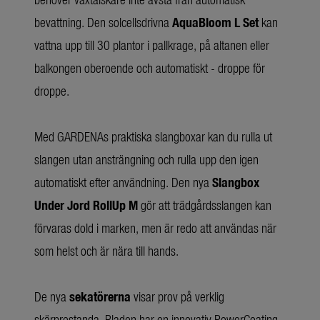
bevattning. Den solcellsdrivna
AquaBloom L Set
kan
vattna upp till 30 plantor i pallkrage, på altanen eller
balkongen oberoende och automatiskt - droppe för
droppe.
Med GARDENAs praktiska slangboxar kan du rulla ut
slangen utan ansträngning och rulla upp den igen
automatiskt efter användning. Den nya
Slangbox
Under Jord RollUp M
gör att trädgårdsslangen kan
förvaras dold i marken, men är redo att användas när
som helst och är nära till hands.
De nya
sekatörerna
visar prov på verklig
skärprestanda. Bladen har en innovativ PowerCoating-