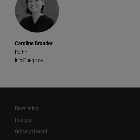
Caroline Brander
PerPR
info@perpr.se
Bevattning
Pumpar
Gräsmattevård