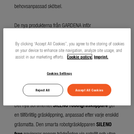
behovsanpassad skötsel.
De nya produkterna från GARDENA inför
trädgårdssäsongen 2025 hjälper till att ta hand om
grönområden och din trädgård efter behov.
By clicking “Accept All Cookies”, you agree to the storing of cookies
on your device to enhance site navigation, analyze site usage, and
assist in our marketing efforts.
Cookie policy.
Imprint.
Cookies Settings
(3986 TECKEN)
LÅNG TEXT
OFORMATTERAD
Reject All
Accept All Cookies
download
TEXT
Det nya sortimentet
SILENO robotgräsklippare
ger
en tillförlitlig gräsklippning, anpassad efter varje enskild
gräsmatta. Den smarta robotgräsklipparen
SILENO
free
navigerar genom trädgården via satellit och utan