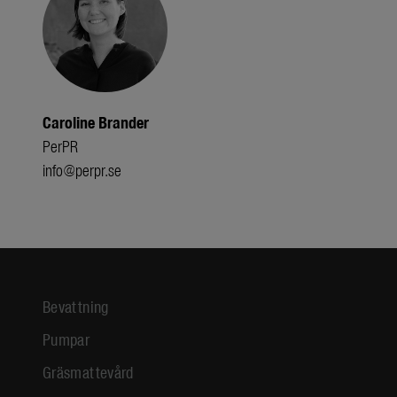
Caroline Brander
PerPR
info@perpr.se
Bevattning
Pumpar
Gräsmattevård