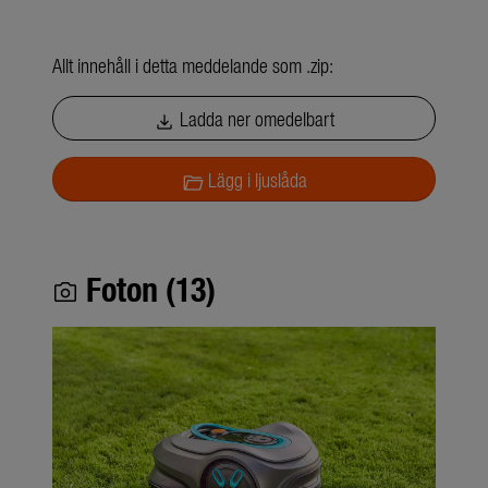
Allt innehåll i detta meddelande som .zip:
Ladda ner omedelbart
download
Lägg i ljuslåda
folder_open
Foton (13)
photo_camera