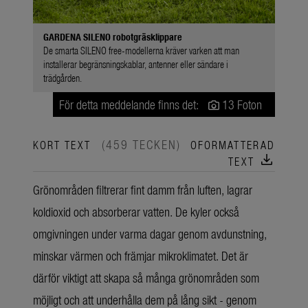
GARDENA SILENO robotgräsklippare
De smarta SILENO free-modellerna kräver varken att man
installerar begränsningskablar, antenner eller sändare i
trädgården.
För detta meddelande finns det:
13 Foton
(459 TECKEN)
KORT TEXT
OFORMATTERAD
download
TEXT
Grönområden filtrerar fint damm från luften, lagrar
koldioxid och absorberar vatten. De kyler också
omgivningen under varma dagar genom avdunstning,
minskar värmen och främjar mikroklimatet. Det är
därför viktigt att skapa så många grönområden som
möjligt och att underhålla dem på lång sikt - genom