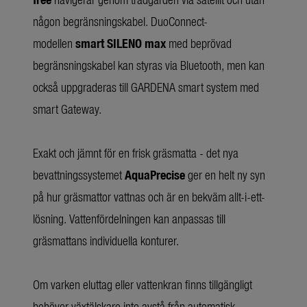
någon begränsningskabel. DuoConnect-
modellen
smart SILENO max
med beprövad
begränsningskabel kan styras via Bluetooth, men kan
också uppgraderas till GARDENA smart system med
smart Gateway.
Exakt och jämnt för en frisk gräsmatta - det nya
bevattningssystemet
AquaPrecise
ger en helt ny syn
på hur gräsmattor vattnas och är en bekväm allt-i-ett-
lösning. Vattenfördelningen kan anpassas till
gräsmattans individuella konturer.
Om varken eluttag eller vattenkran finns tillgängligt
behöver växtälskare inte avstå från automatisk