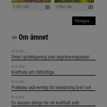
photo_camera
photo_camera
2 126 x 1 535
2 126 x 1 535
Ytterligare ...
Om ämnet
link
03.10.2024
Smart gräsklippning utan begränsningskabel
03.10.2024
Kraftfulla och tillförlitliga
03.10.2024
Praktiska skärverktyg för beskärning året runt
03.10.2024
En vassare design för ett kraftfullt snitt