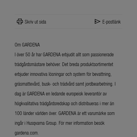
print
send
Skriv ut sida
E-postlänk
Om GARDENA
I över 50 år har GARDENA erbjudit allt som passionerade
trädgårdsmästare behöver. Det breda produktsortimentet
erbjuder innovativa lösningar och system för bevattning,
gräsmattevård, busk- och trädvård samt jordbearbetning. I
dag är GARDENA en ledande europeisk leverantör av
högkvalitativa trädgårdsredskap och distribueras i mer än
100 länder världen över. GARDENA är ett varumärke som
ingår i Husqvarna Group. För mer information besök
gardena.com.