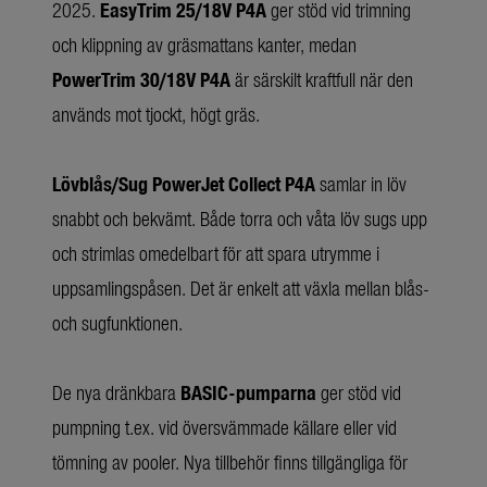
2025.
EasyTrim 25/18V P4A
ger stöd vid trimning
och klippning av gräsmattans kanter, medan
PowerTrim 30/18V P4A
är särskilt kraftfull när den
används mot tjockt, högt gräs.
Lövblås/Sug PowerJet Collect P4A
samlar in löv
snabbt och bekvämt. Både torra och våta löv sugs upp
och strimlas omedelbart för att spara utrymme i
uppsamlingspåsen. Det är enkelt att växla mellan blås-
och sugfunktionen.
De nya dränkbara
BASIC-pumparna
ger stöd vid
pumpning t.ex. vid översvämmade källare eller vid
tömning av pooler. Nya tillbehör finns tillgängliga för