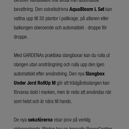
bevattning. Den solcellsdrivna
AquaBloom L Set
kan
vattna upp till 30 plantor i pallkrage, på altanen eller
balkongen oberoende och automatiskt - droppe för
droppe.
Med GARDENAs praktiska slangboxar kan du rulla ut
slangen utan ansträngning och rulla upp den igen
automatiskt efter användning. Den nya
Slangbox
Under Jord RollUp M
gör att trädgårdsslangen kan
förvaras dold i marken, men är redo att användas när
som helst och är nära till hands.
De nya
sekatörerna
visar prov på verklig
skärprestanda. Bladen har en innovativ PowerCoating-