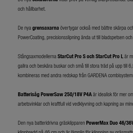
och hållbarhet.
De nya
grensaxarna
övertygar också med bättre skärpa och
PowerCoating, precisionsslipning ända ut till bladspetsen och
Stångsaxmodellerna
StarCut Pro S och StarCut Pro L
är m
gallra och beskära buskar och små till stora träd på upp till 
kombineras med andra redskap från GARDENA combisystem m
Batterisåg PowerSaw 250/18V P4A
är idealisk för mer om
arbetsvinklar och kraftfull vid vedklyvning och kapning av min
Den nya batteridrivna gräsklipparen
PowerMax Duo 46/36
klippbredd på 46 cm och är lämplig för klippning av gräsmatto