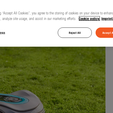
g “Accept All Cookies”, you agree to the storing of cookies on your device to enhanc
, analyze site usage, and assist in our marketing efforts.
Cookie policy.
Imprint
025!
ings
Reject All
Accept A