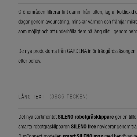
Grönområden filtrerar fint damm från luften, lagrar koldioxi
dagar genom avdunstning, minskar värmen och främjar mikrok
som möjligt och att underhålla dem på lång sikt - genom be
De nya produkterna från GARDENA inför trädgårdssäsongen 20
efter behov.
(3986 TECKEN)
LÅNG TEXT
Det nya sortimentet
SILENO robotgräsklippare
ger en tillf
smarta robotgräsklipparen
SILENO free
navigerar genom träd
DuoConnect-modellen
smart SILENO max
med beprövad beg