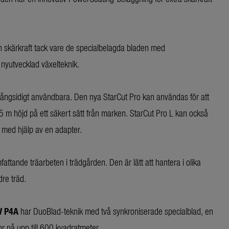
 skärkraft tack vare de specialbelagda bladen med
 nyutvecklad växelteknik.
ångsidigt användbara. Den nya StarCut Pro kan användas för att
6,5 m höjd på ett säkert sätt från marken. StarCut Pro L kan också
ed hjälp av en adapter.
fattande träarbeten i trädgården. Den är lätt att hantera i olika
dre träd.
V P4A
har DuoBlad-teknik med två synkroniserade specialblad, en
r på upp till 600 kvadratmeter.