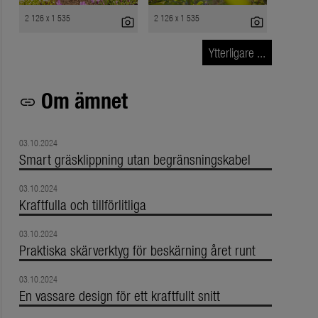
2 126 x 1 535
2 126 x 1 535
photo_camera
photo_camera
Ytterligare ...
Om ämnet
link
03.10.2024
Smart gräsklippning utan begränsningskabel
03.10.2024
Kraftfulla och tillförlitliga
03.10.2024
Praktiska skärverktyg för beskärning året runt
03.10.2024
En vassare design för ett kraftfullt snitt