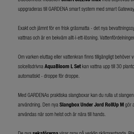
uppgraderas till GARDENA smart system med smart Gateway
Exakt och jämnt för en frisk gräsmatta - det nya bevattnings
vattnas och är en bekväm allt-i-ett-lösning. Vattenfördelninge
Om varken eluttag eller vattenkran finns tillgängligt behöver 
solcellsdrivna
AquaBloom L Set
kan vattna upp till 30 plant
automatiskt - droppe för droppe.
Med GARDENAs praktiska slangboxar kan du rulla ut slangen u
användning. Den nya
Slangbox Under Jord RollUp M
gör a
användas när som helst och är nära till hands.
De nya
sekatörerna
visar prov på verklig skärprestanda. Bl