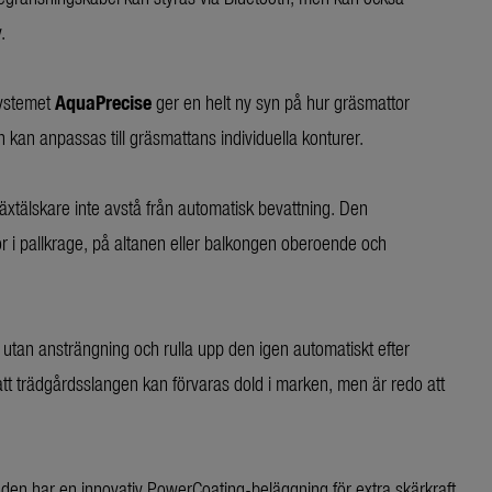
.
systemet
AquaPrecise
ger en helt ny syn på hur gräsmattor
n kan anpassas till gräsmattans individuella konturer.
växtälskare inte avstå från automatisk bevattning. Den
or i pallkrage, på altanen eller balkongen oberoende och
tan ansträngning och rulla upp den igen automatiskt efter
tt trädgårdsslangen kan förvaras dold i marken, men är redo att
aden har en innovativ PowerCoating-beläggning för extra skärkraft