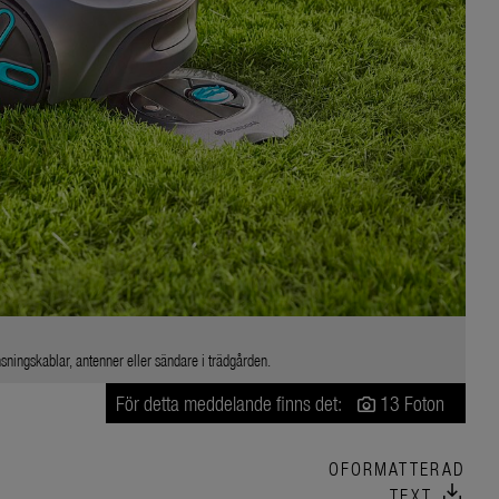
ningskablar, antenner eller sändare i trädgården.
För detta meddelande finns det:
13 Foton
OFORMATTERAD
download
TEXT