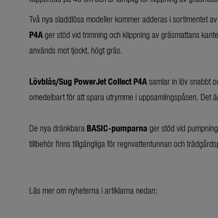
Två nya sladdlösa modeller kommer adderas i sortimentet a
P4A
ger stöd vid trimning och klippning av gräsmattans kan
används mot tjockt, högt gräs.
Lövblås/Sug PowerJet Collect P4A
samlar in löv snabbt o
omedelbart för att spara utrymme i uppsamlingspåsen. Det är 
De nya dränkbara
BASIC-pumparna
ger stöd vid pumpning 
tillbehör finns tillgängliga för regnvattentunnan och trädgår
Läs mer om nyheterna i artiklarna nedan: