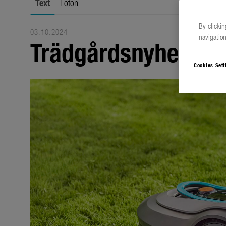
Text
Foton
By clickin
03.10.2024
navigation
Trädgårdsnyheter 2
Cookies Sett