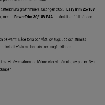
v batteridrivna grästrimmers säsongen 2025.
EasyTrim 25/18V
ter, medan
PowerTrim 30/18V P4A
är särskilt kraftfull när den
ch bekvämt. Både torra och våta löv sugs upp och strimlas
enkelt att växla mellan blås- och sugfunktionen.
t.ex. vid översvämmade källare eller vid tömning av pooler. Nya
dspumpen.