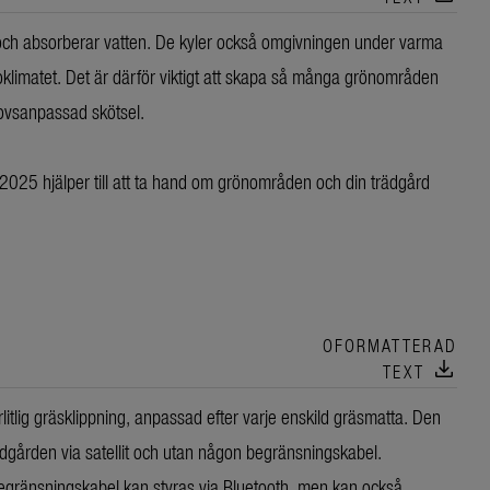
d och absorberar vatten. De kyler också omgivningen under varma
limatet. Det är därför viktigt att skapa så många grönområden
hovsanpassad skötsel.
25 hjälper till att ta hand om grönområden och din trädgård
OFORMATTERAD
download
TEXT
örlitlig gräsklippning, anpassad efter varje enskild gräsmatta. Den
gården via satellit och utan någon begränsningskabel.
ränsningskabel kan styras via Bluetooth, men kan också