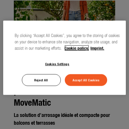
By clicking “Accept All Cookies”, you agree to the storing of cookies
on your device to enhance site navigation, analyze site usage, and
assist in our marketing efforts.
Cookie policy.
Imprint.
Cookies Settings
Les nouveaux dévidoirs
Reject All
Accept All Cookies
portables GARDENA Move et
MoveMatic
La solution d'arrosage idéale et compacte pour
balcons et terrasses