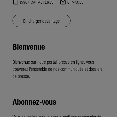
article
photo_camera
(5967 CARACTÈRES)
6 IMAGES
En charger davantage
Bienvenue
Bienvenue sur notre portail presse en ligne. Vous
trouverez l'ensemble de nos communiqués et dossiers
de presse.
Abonnez-vous
Vous souhaitez recevoir par e-mail nos communiqués