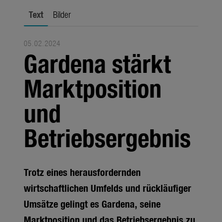
Jahreszeiten
Text
Bilder
Unternehmen
05.02.2024
Themen
Gardena stärkt
Über uns
Marktposition
Über Gardena
und
Pressekontakt
Betriebsergebnis
Trotz eines herausfordernden
wirtschaftlichen Umfelds und rückläufiger
Umsätze gelingt es Gardena, seine
Marktposition und das Betriebsergebnis zu