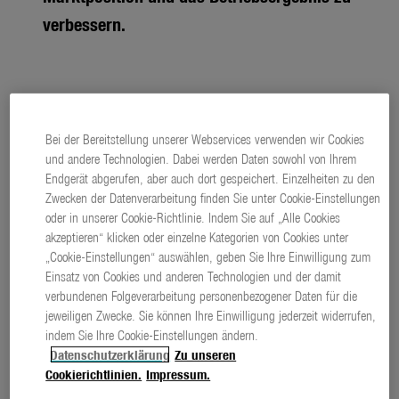
verbessern.
Bei der Bereitstellung unserer Webservices verwenden wir Cookies
und andere Technologien. Dabei werden Daten sowohl von Ihrem
Endgerät abgerufen, aber auch dort gespeichert. Einzelheiten zu den
Zwecken der Datenverarbeitung finden Sie unter Cookie-Einstellungen
oder in unserer Cookie-Richtlinie. Indem Sie auf „Alle Cookies
akzeptieren“ klicken oder einzelne Kategorien von Cookies unter
GARDENA-Logo
„Cookie-Einstellungen“ auswählen, geben Sie Ihre Einwilligung zum
Einsatz von Cookies und anderen Technologien und der damit
Zu dieser Meldung gibt es:
1 Bild
verbundenen Folgeverarbeitung personenbezogener Daten für die
jeweiligen Zwecke. Sie können Ihre Einwilligung jederzeit widerrufen,
(3462 ZEICHEN)
PRESSETEXT
indem Sie Ihre Cookie-Einstellungen ändern.
download
PLAINTEXT
Datenschutzerklärung
Zu unseren
Cookierichtlinien.
Impressum.
Der weltweite Umsatz der Gardena Division belief sich