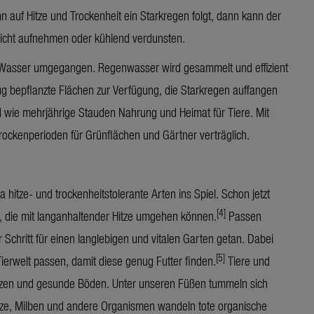
 auf Hitze und Trockenheit ein Starkregen folgt, dann kann der
icht aufnehmen oder kühlend verdunsten.
ce Wasser umgegangen.
Regenwasser wird gesammelt und effizient
bepflanzte Flächen zur Verfügung, die Starkregen auffangen
wie mehrjährige Stauden Nahrung und Heimat für Tiere. Mit
rockenperioden für Grünflächen und Gärtner verträglich.
itze- und trockenheitstolerante Arten ins Spiel. Schon jetzt
[4]
, die mit langanhaltender Hitze umgehen können.
Passen
 Schritt für einen langlebigen und vitalen Garten getan. Dabei
[5]
ierwelt passen, damit diese genug Futter finden.
Tiere und
anzen und gesunde Böden. Unter unseren Füßen tummeln sich
lze, Milben und andere Organismen wandeln tote organische