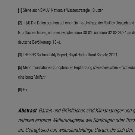
[1] Siehe auch
BMUV: Nationale Wasserstrategie | Cluster
[2] + [4] Die Daten beruhen auf einer Online-Umfrage der YouGov Deutschlan
Grünflächen haben, nahmen zwischen dem 30.01. und dem 02.02.2024 an der Um
deutsche Bevölkerung (18+).
[3] THE RHS Sustainability Report, Royal Horticultural Society, 2021
[5] Mehr Informationen zur optimalen Bepflanzung sowie bewussten Entscheid
eine bunte Vielfalt“
[6] Ebd.
Abstract
:
Gärten und Grünflächen sind Klimamanager und g
nehmen extreme Wetterereignisse wie Starkregen oder Trock
an. Gefragt sind nun widerstandsfähige Gärten, die sich de