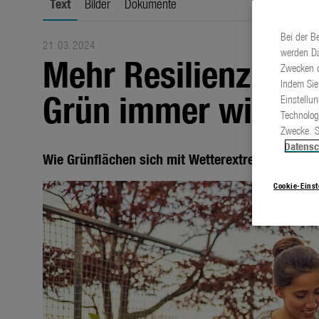
Text
Bilder
Dokumente
Bei der B
21.03.2024
werden Da
Mehr Resilienz auc
Zwecken d
Indem Sie
Grün immer wichti
Einstellu
Technolog
Zwecke. S
Datensc
Wie Grünflächen sich mit Wetterextremen änder
Cookie-Eins