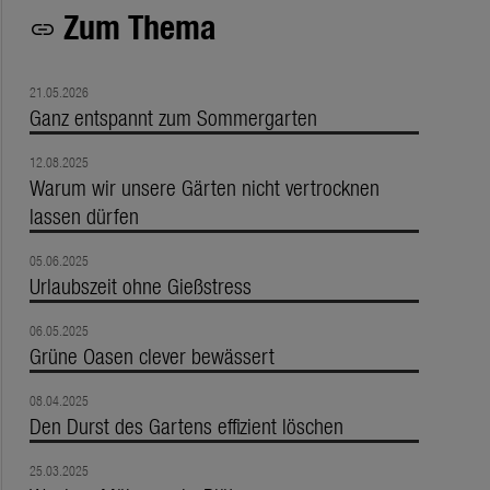
Zum Thema
link
21.05.2026
Ganz entspannt zum Sommergarten
12.08.2025
Warum wir unsere Gärten nicht vertrocknen
lassen dürfen
05.06.2025
Urlaubszeit ohne Gießstress
06.05.2025
Grüne Oasen clever bewässert
08.04.2025
Den Durst des Gartens effizient löschen
25.03.2025