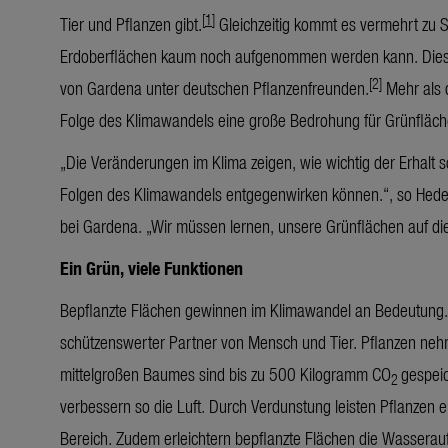
[
1
]
Tier und Pflanzen gibt.
Gleichzeitig kommt es vermehrt zu S
Erdoberflächen kaum noch aufgenommen werden kann. Diese
[2]
von Gardena unter deutschen Pflanzenfreunden.
Mehr als d
Folge des Klimawandels eine große Bedrohung für Grünfläche
„Die Veränderungen im Klima zeigen, wie wichtig der Erhalt 
Folgen des Klimawandels entgegenwirken können.“, so Hede-
bei Gardena. „Wir müssen lernen, unsere Grünflächen auf di
Ein Grün, viele Funktionen
Bepflanzte Flächen gewinnen im Klimawandel an Bedeutung. S
schützenswerter Partner von Mensch und Tier. Pflanzen ne
mittelgroßen Baumes sind bis zu 500 Kilogramm CO
gespeic
2
verbessern so die Luft. Durch Verdunstung leisten Pflanzen e
Bereich. Zudem erleichtern bepflanzte Flächen die Wasser