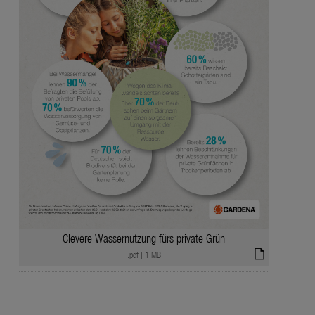
Clevere Wassernutzung fürs private Grün
draft
.pdf
|
1 MB