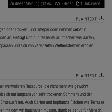
Zu dieser Meldung gibt es:
5 Bilder
1 Dokument
download
PLAINTEXT
egen oder Trocken- und Hitzeperioden nehmen selbst in
en an. Gefragt sind nun resiliente Grünflächen wie Gärten,
npassen und sich von vereinzelten Wetterextremen erholen
download
PLAINTEXT
r wertvolleren Ressource, die nicht mehr wie gewohnt
holt sich nur langsam von sehr trockenen Sommern und der
r Ernteausfällen. Auch Gärten und bepflanzte Flächen wie Terrasse
ixier, mit dem wir haushalten müssen, damit es genug für Mensch,