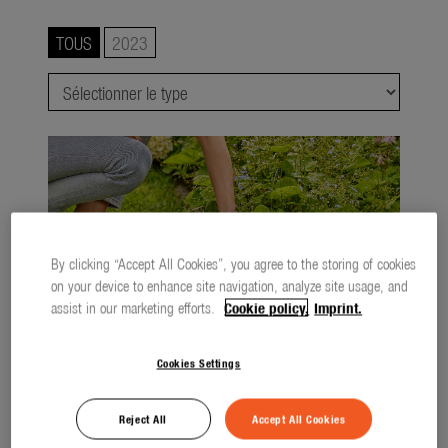
Automne
TOUS
2023
Hiver
Société
À propos de GARDENA
Contact
By clicking “Accept All Cookies”, you agree to the storing of cookies
on your device to enhance site navigation, analyze site usage, and
assist in our marketing efforts.
Cookie policy.
Imprint.
Cookies Settings
Cisaille à gazon et à buis sur batterie PowerCut GARDENA
Reject All
Accept All Cookies
1,8 MB
.jpg