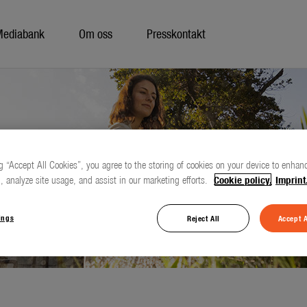
Mediabank
Om oss
Presskontakt
g “Accept All Cookies”, you agree to the storing of cookies on your device to enhanc
, analyze site usage, and assist in our marketing efforts.
Cookie policy.
Imprint
ings
Reject All
Accept A