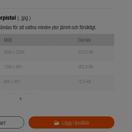
rpistol
(. jpg )
das för att vattna mindre ytor jämnt och försiktigt.
Mått
Storlek
3500 x 2334
572,8 KB
1200 x 801
202,8 KB
600 x 401
72,5 KB
x
art
Lägg i ljuslåda