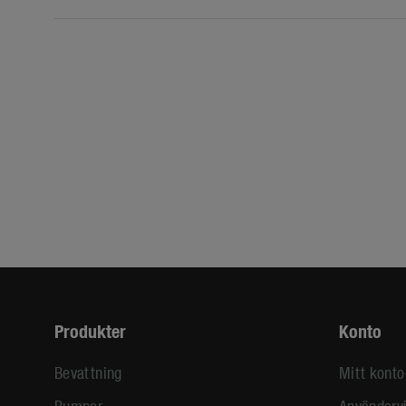
Produkter
Konto
Bevattning
Mitt konto
Pumpar
Användarvi