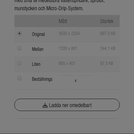
munstycken och Micro-Drip-System.
Mått
Storlek
3500 x 2334
697,5 KB
Original
1200 x 801
244,1 KB
Mellan
600 x 401
87,3 KB
Liten
Beställnings
x
Ladda ner omedelbart