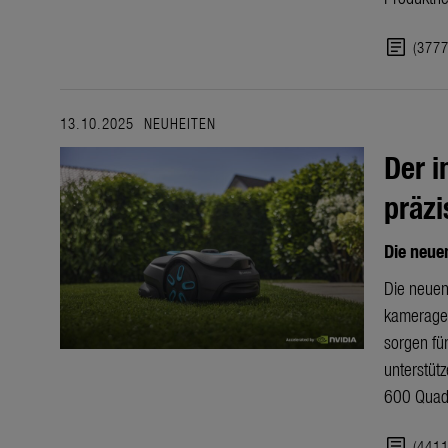
article
(377
13.10.2025
NEUHEITEN
Der i
präzi
Die neue
Die neue
kamerages
sorgen fü
unterstüt
600 Quad
article
(441