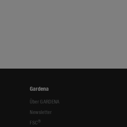
Gardena
Über GARDENA
Newsletter
®
FSC