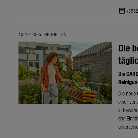
article
(355
13.10.2025
NEUHEITEN
Die b
tägli
Die GAR
Reinigun
Die neue 
einer ver
In bewähr
das Einst
unterschi