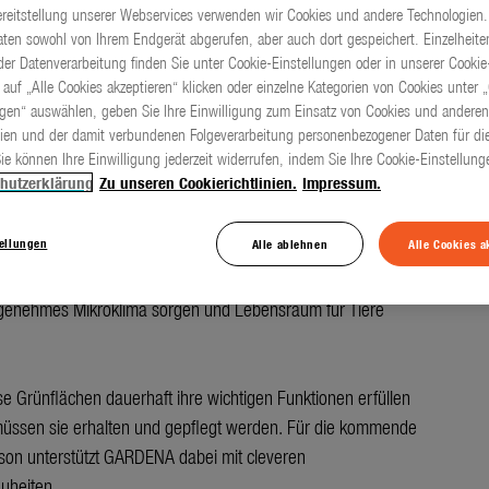
ereitstellung unserer Webservices verwenden wir Cookies und andere Technologien.
ten sowohl von Ihrem Endgerät abgerufen, aber auch dort gespeichert. Einzelheite
er Datenverarbeitung finden Sie unter Cookie-Einstellungen oder in unserer Cookie-
 auf „Alle Cookies akzeptieren“ klicken oder einzelne Kategorien von Cookies unter 
re Produkte von GARDENA für die
ngen“ auswählen, geben Sie Ihre Einwilligung zum Einsatz von Cookies und anderen
nsaison 2026
ien und der damit verbundenen Folgeverarbeitung personenbezogener Daten für die
ie können Ihre Einwilligung jederzeit widerrufen, indem Sie Ihre Cookie-Einstellun
hutzerklärung
Zu unseren Cookierichtlinien.
Impressum.
 Garten, gemütlicher Balkon oder kleine Terrasse – überall, wo
wachsen, entsteht ein besonderer Platz zum Erholen, Genießen
tellungen
Alle ablehnen
Alle Cookies a
annen. Doch diese grünen Flächen sind mehr als nur schöne
ie erfüllen wichtige Funktionen, indem sie die Luft verbessern,
ngenehmes Mikroklima sorgen und Lebensraum für Tiere
se Grünflächen dauerhaft ihre wichtigen Funktionen erfüllen
üssen sie erhalten und gepflegt werden. Für die kommende
son unterstützt GARDENA dabei mit cleveren
uheiten.