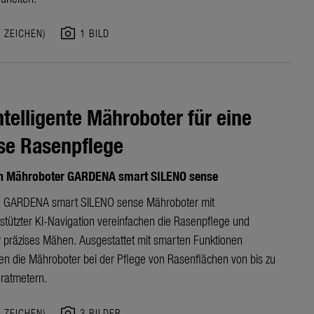
photo_camera
7 ZEICHEN)
1 BILD
ntelligente Mähroboter für eine
se Rasenpflege
n Mähroboter GARDENA smart SILENO sense
n GARDENA smart SILENO sense Mähroboter mit
tützter KI-Navigation vereinfachen die Rasenpflege und
r präzises Mähen. Ausgestattet mit smarten Funktionen
zen die Mähroboter bei der Pflege von Rasenflächen von bis zu
ratmetern.
photo_camera
1 ZEICHEN)
3 BILDER