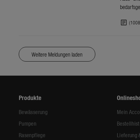
bedarfsge
article
(100
Weitere Meldungen laden
Produkte
Onlinesh
Bewässerung
Mein Acco
Pumpen
Bestellhist
Rasenpflege
Lieferung 