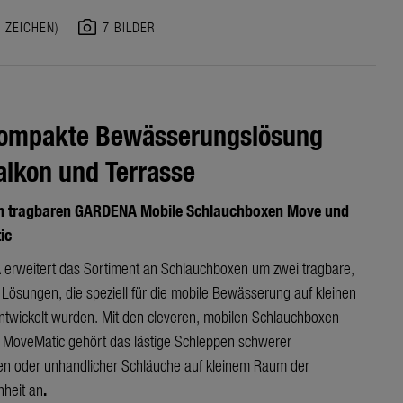
photo_camera
4 ZEICHEN)
7 BILDER
kompakte Bewässerungslösung
alkon und Terrasse
n tragbaren GARDENA Mobile Schlauchboxen Move und
ic
rweitert das Sortiment an Schlauchboxen um zwei tragbare,
Lösungen, die speziell für die mobile Bewässerung auf kleinen
ntwickelt wurden. Mit den cleveren, mobilen Schlauchboxen
MoveMatic gehört das lästige Schleppen schwerer
n oder unhandlicher Schläuche auf kleinem Raum der
heit an
.