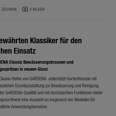
photo_camera
2 ZEICHEN)
3 BILDER
ewährten Klassiker für den
chen Einsatz
DENA Classic Bewässerungsbrausen und
gsspritzen in neuem Glanz
Classic-Reihe von GARDENA unterstützt Gartenfreunde mit
lässlichen Grundausstattung zur Bewässerung und Reinigung.
ter GARDENA-Qualität und mit durchdachten Funktionen bietet
iegssortiment eine Auswahl an insgesamt vier Modellen für
edliche Anwendungsbereiche.