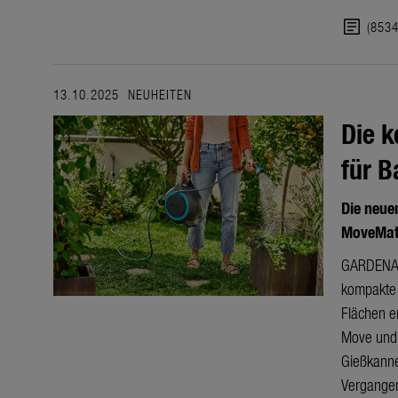
article
(853
13.10.2025
NEUHEITEN
Die 
für B
Die neue
MoveMat
GARDENA e
kompakte 
Flächen e
Move und 
Gießkanne
Vergangen