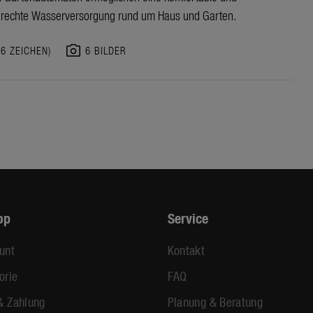
rechte Wasserversorgung rund um Haus und Garten.
photo_camera
86 ZEICHEN)
6 BILDER
op
Service
unt
Kontakt
orie
FAQ
& Zahlung
Planung & Beratung