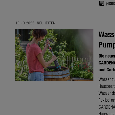
article
(409
13.10.2025
NEUHEITEN
Wasse
Pump
Die neu
GARDENA
und Gar
Wasser zu
Hausbesit
Wasser do
flexibel 
GARDENA 
Haus- und