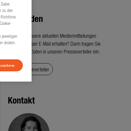
 Dabei
n zu den
Anmelden
Richtlinie.
„Cookie-
Sie wollen unsere aktuellen Medienmitteilungen
 jeweiligen
gen ändern.
automatisch per E-Mail erhalten? Dann tragen Sie
einfach Ihre Daten in unseren Presseverteiler ein:
kzeptieren
Zum Presseverteiler
Kontakt