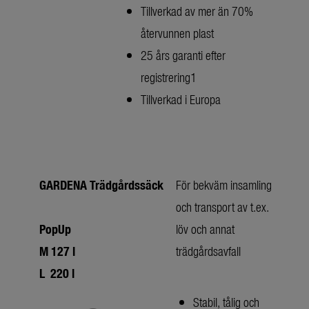
Tillverkad av mer än 70%
återvunnen plast
25 års garanti efter
registrering1
Tillverkad i Europa
GARDENA Trädgårdssäck
För bekväm insamling
och transport av t.ex.
PopUp
löv och annat
M 127 l
trädgårdsavfall
L 220 l
Stabil, tålig och