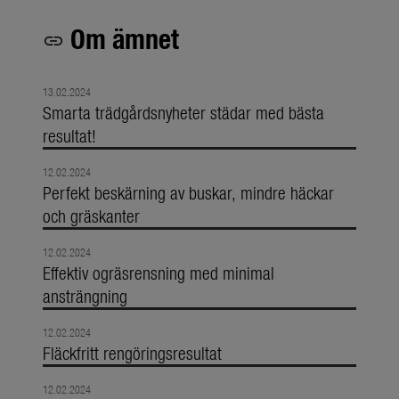
Om ämnet
link
13.02.2024
Smarta trädgårdsnyheter städar med bästa
resultat!
12.02.2024
Perfekt beskärning av buskar, mindre häckar
och gräskanter
12.02.2024
Effektiv ogräsrensning med minimal
ansträngning
12.02.2024
Fläckfritt rengöringsresultat
12.02.2024