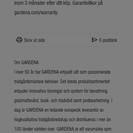
inom 3 månader efter ditt köp. Garantivillkor på
gardena.com/warranty.
print
send
Skriv ut sida
E-postlänk
Om GARDENA
I över 50 år har GARDENA erbjudit allt som passionerade
trädgårdsmästare behöver. Det breda produktsortimentet
erbjuder innovativa lösningar och system för bevattning,
gräsmattevård, busk- och trädvård samt jordbearbetning. I
dag är GARDENA en ledande europeisk leverantör av
högkvalitativa trädgårdsredskap och distribueras i mer än
100 länder världen över. GARDENA är ett varumärke som