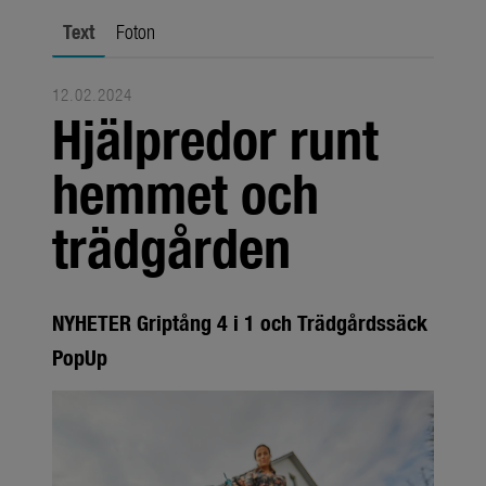
Om oss
Text
Foton
Om GARDENA
Presskontakt
12.02.2024
Hjälpredor runt
hemmet och
trädgården
NYHETER Griptång 4 i 1 och Trädgårdssäck
PopUp