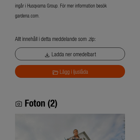
ingår i Husqvarna Group. För mer information besök
gardena.com.
Allt innehåll i detta meddelande som .zip:
Ladda ner omedelbart
download
Lägg i ljuslåda
folder_open
Foton (2)
photo_camera