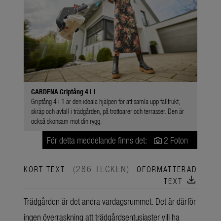
GARDENA Griptång 4 i 1
Griptång 4 i 1 är den ideala hjälpen för att samla upp fallfrukt,
skräp och avfall i trädgården, på trottoarer och terrasser. Den är
också skonsam mot din rygg.
För detta meddelande finns det:
2 Foton
(286 TECKEN)
KORT TEXT
OFORMATTERAD
download
TEXT
Trädgården är det andra vardagsrummet. Det är därför
ingen överraskning att trädgårdsentusiaster vill ha