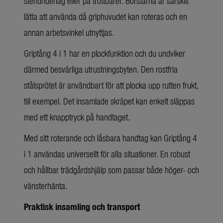
stenunderlag eller på trottoarer. Borstarna är särskilt
lätta att använda då griphuvudet kan roteras och en
annan arbetsvinkel utnyttjas.
Griptång 4 i 1 har en plockfunktion och du undviker
därmed besvärliga utrustningsbyten. Den rostfria
stålsprötet är användbart för att plocka upp rutten frukt,
till exempel. Det insamlade skräpet kan enkelt släppas
med ett knapptryck på handtaget.
Med sitt roterande och låsbara handtag kan Griptång 4
i 1 användas universellt för alla situationer. En robust
och hållbar trädgårdshjälp som passar både höger- och
vänsterhänta.
Praktisk insamling och transport